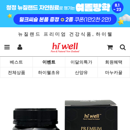
뉴 질 랜 드 프 리 미 엄 건 강 식 품 , 하 이 웰
베스트
이벤트
이달의특가
회원혜택
전체상품
하이웰초유
산양유
마누카꿀