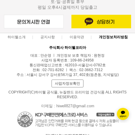
토·일·공휴일 휴무
평일 오후4시결제까지 당일출고
하이웰소개
공지사항
이용약관
개인정보처리방침
주식회사 하이웰코리아
대표 : 안순영 ㅣ 개인정보 보호 책임자 : 원현정
사업자 등록번호 : 109-86-24958
통신판매업신고번호 : 제2010-서울강서-0782호
전화 : 02-701-8282 ㅣ 팩스 : 02-3662-7312
주소 : 서울시 강서구 강서로56가길 37, 402호(등촌동, 지석빌딩)
사업자정보확인
COPYRIGHT(C)하이웰 공식몰, 뉴질랜드 프리미엄 건강식품 ALL RIGHTS
RESERVED.
이메일 : hiwell827@gmail.com