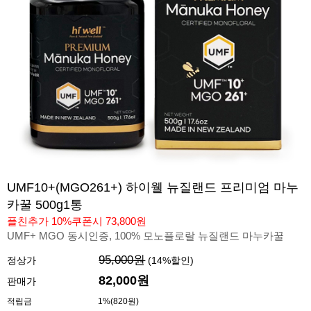
UMF10+(MGO261+) 하이웰 뉴질랜드 프리미엄 마누
카꿀 500g1통
플친추가 10%쿠폰시 73,800원
UMF+ MGO 동시인증, 100% 모노플로랄 뉴질랜드 마누카꿀
95,000원
정상가
(
14
%할인)
82,000원
판매가
적립금
1%(820원)