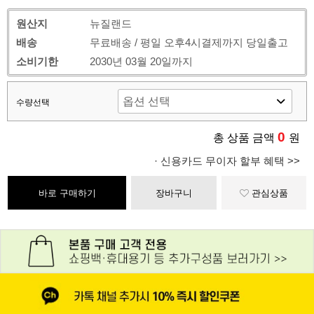
원산지
뉴질랜드
배송
무료배송 / 평일 오후4시결제까지 당일출고
소비기한
2030년 03월 20일까지
수량선택
0
총 상품 금액
원
· 신용카드 무이자 할부 혜택 >>
바로 구매하기
장바구니
관심상품