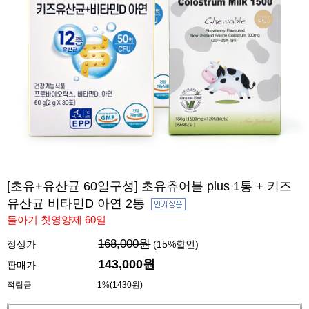
[초유+유산균 60일구성] 초유츄어블 plus 1통 + 키즈
유산균 비타민D 아연 2통
돌아기 첫영양제 60일
168,000원
정상가
(
15
%할인)
143,000
원
판매가
적립금
1%(1430원)