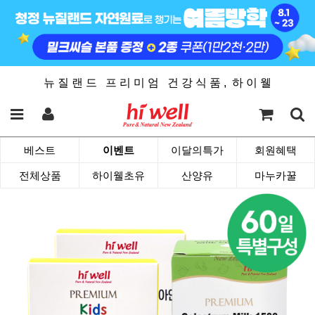
뉴 질 랜 드 프 리 미 엄 건 강 식 품 , 하 이 웰
베스트
이벤트
이달의특가
회원혜택
전체상품
하이웰초유
산양유
마누카꿀