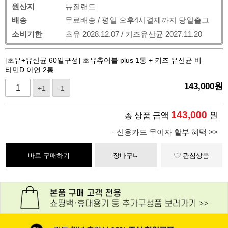
원산지
뉴질랜드
배송
무료배송 / 평일 오후4시결제까지 당일출고
소비기한
초유 2028.12.07 / 키즈유산균 2027.11.20
[초유+유산균 60일구성] 초유츄어블 plus 1통 + 키즈 유산균 비
타민D 아연 2통
143,000
원
+1
-1
143,000
총 상품 금액
원
· 신용카드 무이자 할부 혜택 >>
바로 구매하기
장바구니
관심상품