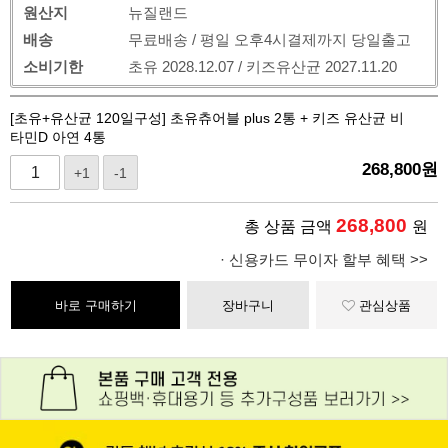
원산지
뉴질랜드
배송
무료배송 / 평일 오후4시결제까지 당일출고
소비기한
초유 2028.12.07 / 키즈유산균 2027.11.20
[초유+유산균 120일구성] 초유츄어블 plus 2통 + 키즈 유산균 비
타민D 아연 4통
268,800
원
+1
-1
268,800
총 상품 금액
원
· 신용카드 무이자 할부 혜택 >>
바로 구매하기
장바구니
관심상품