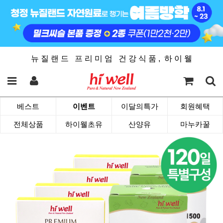
뉴 질 랜 드 프 리 미 엄 건 강 식 품 , 하 이 웰
베스트
이벤트
이달의특가
회원혜택
전체상품
하이웰초유
산양유
마누카꿀