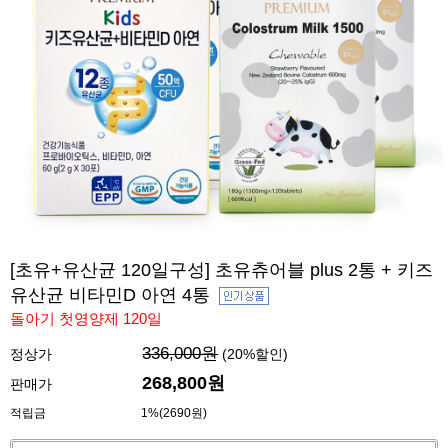
[초유+유산균 120일구성] 초유츄어블 plus 2통 + 키즈
유산균 비타민D 아연 4통
돌아기 첫영양제 120일
336,000원
정상가
(
20
%할인)
268,800
원
판매가
적립금
1%(2690원)