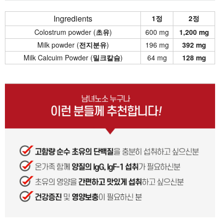
Ingredients
1정
2정
Colostrum powder (
초유
)
600 mg
1,200 mg
Milk powder (
전지분유
)
196 mg
392 mg
Milk Calcuim Powder (
밀크칼슘
)
64 mg
128 mg