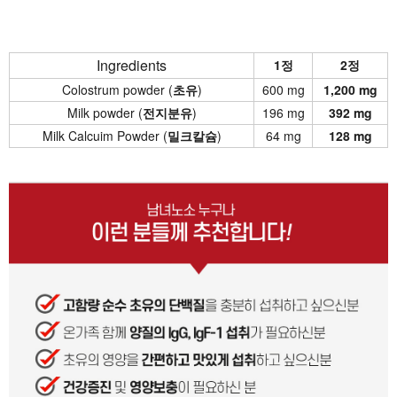
Ingredients
1정
2정
Colostrum powder (
초유
)
600 mg
1,200 mg
Milk powder (
전지분유
)
196 mg
392 mg
Milk Calcuim Powder (
밀크칼슘
)
64 mg
128 mg