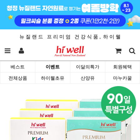
뉴 질 랜 드 프 리 미 엄 건 강 식 품 , 하 이 웰
베스트
이벤트
이달의특가
회원혜택
전체상품
하이웰초유
산양유
마누카꿀