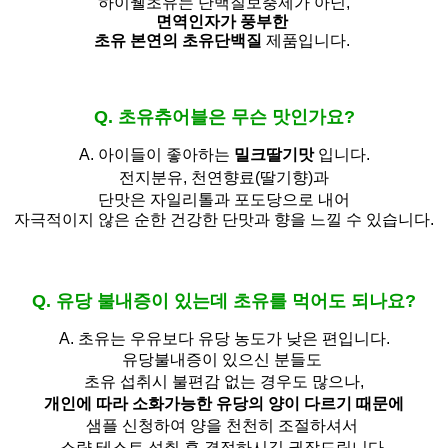
하이웰초유는 단백질보충제가 아닌,
면역인자가 풍부한
초유 본연의 초유단백질
제품입니다.
Q. 초유츄어블은 무슨 맛인가요?
A. 아이들이 좋아하는
밀크딸기맛
입니다.
전지분유,
천연향료(딸기향)과
단맛은 자일리톨과 포도당으로 내어
자극적이지 않은 순한 건강한 단맛과 향을 느낄 수 있습니다.
Q. 유당 불내증이 있는데 초유를 먹어도 되나요?
A.
초유는 우유보다 유당 농도가 낮은 편입니다.
유당불내증이 있으신 분들도 
초유 섭취시 불편감 없는 경우도 많으나,
개인에 따라 소화가능한 유당의 양이 다르기 때문에
샘플 신청하여 양을 천천히 조절하셔서
소량 테스트 섭취 후 결정하시길 권장드립니다.