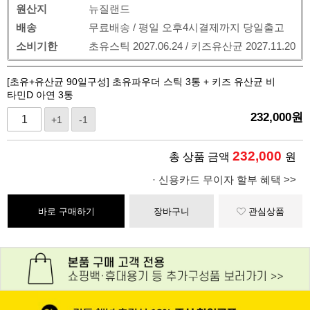
원산지
뉴질랜드
배송
무료배송 / 평일 오후4시결제까지 당일출고
소비기한
초유스틱 2027.06.24 / 키즈유산균 2027.11.20
[초유+유산균 90일구성] 초유파우더 스틱 3통 + 키즈 유산균 비
타민D 아연 3통
232,000
원
+1
-1
232,000
총 상품 금액
원
· 신용카드 무이자 할부 혜택 >>
바로 구매하기
장바구니
관심상품