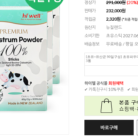
정상가
291,000원
(
20
%
판매가
232,000
원
적립금
2,320원
(*최종 적립
원산지
뉴질랜드
소비기한
초유스틱 2027.06
배송정보
무료배송 / 평일
[초유+유산균 90일구성] 초유파우더
3통
하이웰 공식몰
회원혜택
✔ 카톡친구시 10%쿠폰
✔ 회
바로구매