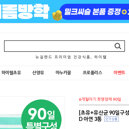
뉴 질 랜 드 프 리 미 엄 건 강 식 품 , 하 이 웰
하이웰초유
산양유
마누카꿀
프로폴리스
이벤트
6개월아기 첫영양제 90일
[초유+유산균 90일구성
D 아연 3통