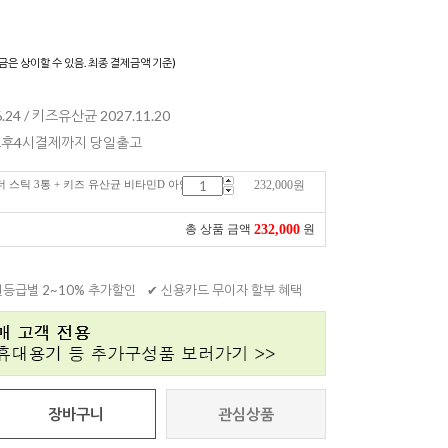
)
금은 상이할 수 있음. 최종 결제금액 기준)
.24 / 키즈유산균 2027.11.20
 오후4시결제까지 당일출고
 스틱 3통 + 키즈 유산균 비타민D 아연
232,000
원
232,000
총 상품 금액
원
원등급별 2~10% 추가할인
✔ 신용카드 무이자 할부 혜택
장바구니
관심상품