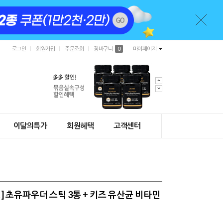
로그인
회원가입
주문조회
장바구니
0
마이페이지
이달의특가
회원혜택
고객센터
] 초유파우더 스틱 3통 + 키즈 유산균 비타민