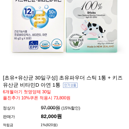
[초유+유산균 30일구성] 초유파우더 스틱 1통 + 키즈
유산균 비타민D 아연 1통
6개월아기 첫영양제 30일
플친추가 10%쿠폰 적용시 73,800원
97,000원
정상가
(
15
%할인)
82,000
원
판매가
적립금
1%(820원)