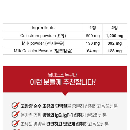
Ingredients
1정
2정
Colostrum powder (
초유
)
600 mg
1,200 mg
Milk powder (
전지분유
)
196 mg
392 mg
Milk Calcuim Powder (
밀크칼슘
)
64 mg
128 mg