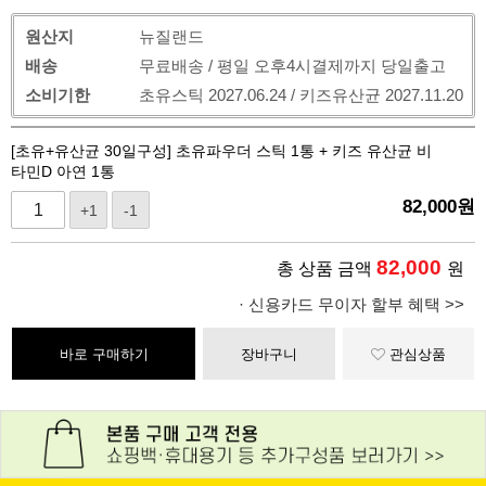
원산지
뉴질랜드
배송
무료배송 / 평일 오후4시결제까지 당일출고
소비기한
초유스틱 2027.06.24 / 키즈유산균 2027.11.20
[초유+유산균 30일구성] 초유파우더 스틱 1통 + 키즈 유산균 비
타민D 아연 1통
82,000
원
+1
-1
82,000
총 상품 금액
원
· 신용카드 무이자 할부 혜택 >>
바로 구매하기
장바구니
관심상품