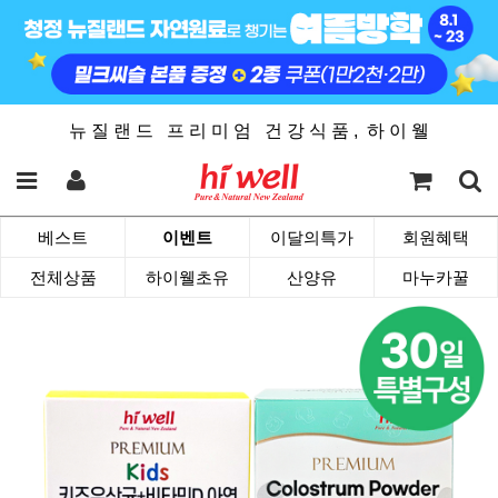
뉴 질 랜 드 프 리 미 엄 건 강 식 품 , 하 이 웰
베스트
이벤트
이달의특가
회원혜택
전체상품
하이웰초유
산양유
마누카꿀