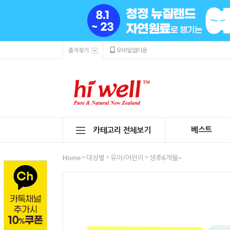
즐겨찾기
모바일앱다운
베스트
카테고리 전체보기
>
>
>
Home
대상별
유아/어린이
생후6개월~