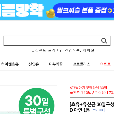
뉴 질 랜 드 프 리 미 엄 건 강 식 품 , 하 이 웰
하이웰초유
산양유
마누카꿀
프로폴리스
이벤트
6개월아기 첫영양제 30일
플친추가 10%쿠폰 적용시 73,
[초유+유산균 30일구성
D 아연 1통