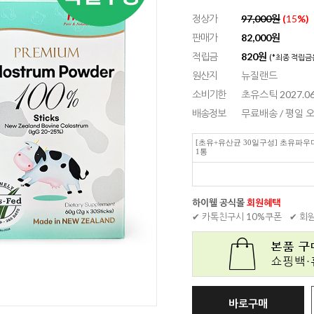
정상가
97,000원
(
15
%)
판매가
82,000
원
적립금
820원
(*최종 적립금
원산지
뉴질랜드
소비기한
초유스틱 2027.06
배송정보
무료배송 / 평일
[초유+유산균 30일구성] 초유파우더
1통
하이웰 공식몰
회원혜택
✔ 카톡친구시 10%쿠폰
✔ 회
바로구매