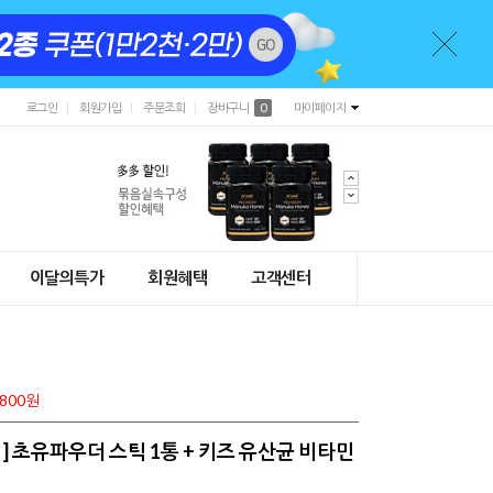
로그인
회원가입
주문조회
장바구니
0
마이페이지
이달의특가
회원혜택
고객센터
800원
] 초유파우더 스틱 1통 + 키즈 유산균 비타민