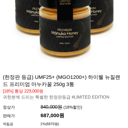
(한정판 등급) UMF25+ (MGO1200+) 하이웰 뉴질랜
드 프리미엄 마누카꿀 250g 3통
[18%] 통당 229,000원
귀한분께 드리는 특별한 한정판등급 #LIMITED EDITION
840,000원
정상가
(
18
%할인)
687,000
원
판매가
적립금
1%(6870원)