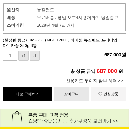
원산지
뉴질랜드
배송
무료배송 / 평일 오후4시결제까지 당일출고
소비기한
2028년 4월 7일까지
(한정판 등급) UMF25+ (MGO1200+) 하이웰 뉴질랜드 프리미엄
마누카꿀 250g 3통
687,000
원
+1
-1
687,000
총 상품 금액
원
· 신용카드 무이자 할부 혜택 >>
바로 구매하기
장바구니
관심상품