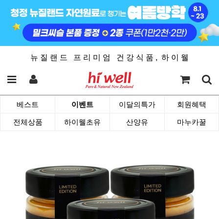
뉴 질 랜 드 프 리 미 엄 건 강 식 품 , 하 이 웰
베스트
이벤트
이달의특가
회원혜택
전체상품
하이웰초유
산양유
마누카꿀