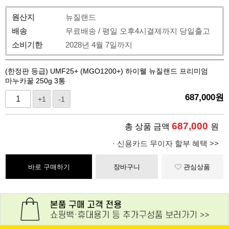
원산지
뉴질랜드
배송
무료배송 / 평일 오후4시결제까지 당일출고
소비기한
2028년 4월 7일까지
(한정판 등급) UMF25+ (MGO1200+) 하이웰 뉴질랜드 프리미엄
마누카꿀 250g 3통
687,000
원
+1
-1
687,000
총 상품 금액
원
· 신용카드 무이자 할부 혜택 >>
바로 구매하기
장바구니
관심상품