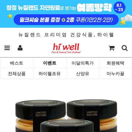
뉴 질 랜 드 프 리 미 엄 건 강 식 품 , 하 이 웰
베스트
이벤트
이달의특가
회원혜택
전체상품
하이웰초유
산양유
마누카꿀