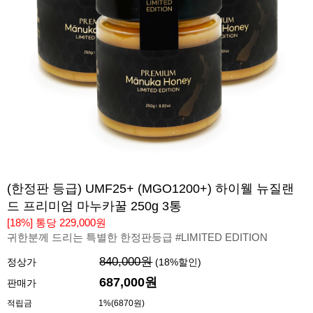
(한정판 등급) UMF25+ (MGO1200+) 하이웰 뉴질랜
드 프리미엄 마누카꿀 250g 3통
[18%] 통당 229,000원
귀한분께 드리는 특별한 한정판등급 #LIMITED EDITION
840,000원
정상가
(
18
%할인)
687,000
원
판매가
적립금
1%(6870원)