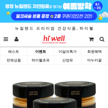
뉴 질 랜 드 프 리 미 엄 건 강 식 품 , 하 이 웰
베스트
이벤트
이달의특가
회원혜택
전체상품
하이웰초유
산양유
마누카꿀