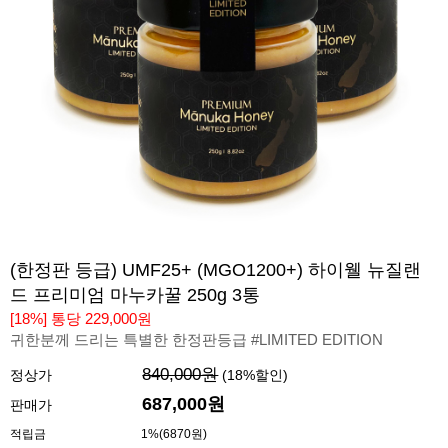
(한정판 등급) UMF25+ (MGO1200+) 하이웰 뉴질랜
드 프리미엄 마누카꿀 250g 3통
[18%] 통당 229,000원
귀한분께 드리는 특별한 한정판등급 #LIMITED EDITION
840,000원
정상가
(
18
%할인)
687,000
원
판매가
적립금
1%(6870원)