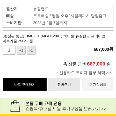
원산지
뉴질랜드
배송
무료배송 / 평일 오후4시결제까지 당일출고
소비기한
2028년 4월 7일까지
(한정판 등급) UMF25+ (MGO1200+) 하이웰 뉴질랜드 프리미엄
마누카꿀 250g 3통
687,000
원
+1
-1
687,000
총 상품 금액
원
· 신용카드 무이자 할부 혜택 >>
바로 구매하기
장바구니
관심상품