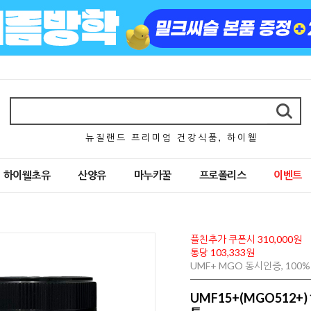
뉴 질 랜 드 프 리 미 엄 건 강 식 품 , 하 이 웰
하이웰초유
산양유
마누카꿀
프로폴리스
이벤트
플친추가 쿠폰시 310,000원
통당 103,333원
UMF+ MGO 동시인증, 10
UMF15+(MGO512+