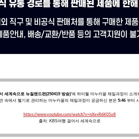
서 세계속으로 뉴질랜드편(250419 방송)'
에
하이웰 마누카꿀 채밀과정이 소개
연 속에서 헬기로 관리하는 마누카꿀의 채밀과정이 궁금하신 분은
5:46
부터 
https://www.youtube.com/watch?v=nXxyR6K05x8
출처: KBS여행 걸어서 세계속으로