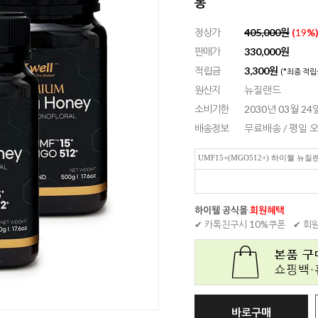
통
정상가
405,000원
(
19
%
판매가
330,000
원
적립금
3,300원
(*최종 적립
원산지
뉴질랜드
소비기한
2030년 03월 2
배송정보
무료배송 / 평일
UMF15+(MGO512+) 하이웰 뉴
하이웰 공식몰
회원혜택
✔ 카톡친구시 10%쿠폰
✔ 회
바로구매