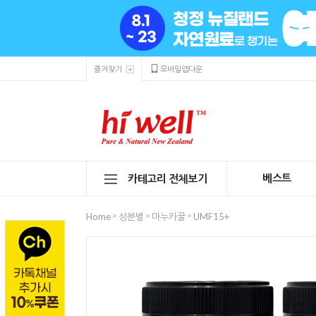
즐겨찾기
모바일앱다운
베스트
카테고리 전체보기
>
>
>
Home
성분별
마누카꿀
UMF15+