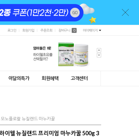
로그인
회원가입
주문조회
장바구니
0
마이페이지
이달의특가
회원혜택
고객센터
0% 모노플로랄 뉴질랜드 마누카꿀
) 하이웰 뉴질랜드 프리미엄 마누카꿀 500g 3