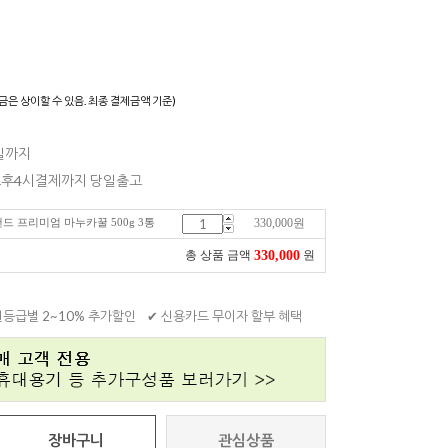
)
금은 상이할 수 있음. 최종 결제금액 기준)
4일까지
 오후4시결제까지 당일출고
질랜드 프리미엄 마누카꿀 500g 3통
330,000
원
330,000
총 상품 금액
원
원등급별 2~10% 추가할인
✔ 신용카드 무이자 할부 혜택
장바구니
관심상품