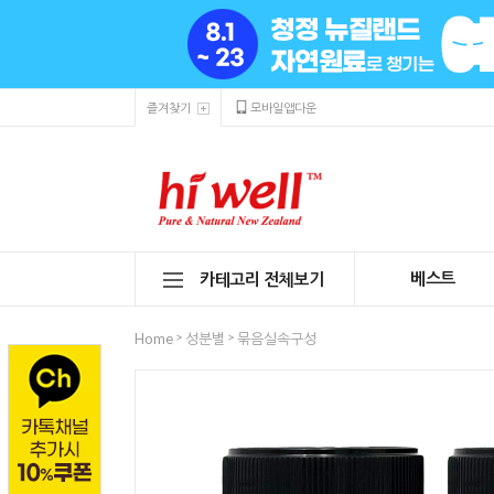
즐겨찾기
모바일앱다운
베스트
카테고리 전체보기
>
>
Home
성분별
묶음실속구성