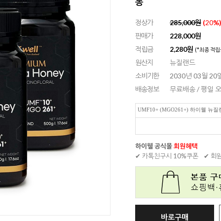
통
정상가
285,000원
(
20
%
판매가
228,000
원
적립금
2,280원
(*최종 적립
원산지
뉴질랜드
소비기한
2030년 03월 2
배송정보
무료배송 / 평일
UMF10+ (MGO261+) 하이웰 뉴
하이웰 공식몰
회원혜택
✔ 카톡친구시 10%쿠폰
✔ 회
바로구매