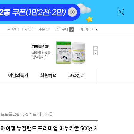
로그인
회원가입
주문조회
장바구니
0
마이페이지
이달의특가
회원혜택
고객센터
0% 모노플로랄 뉴질랜드 마누카꿀
+) 하이웰 뉴질랜드 프리미엄 마누카꿀 500g 3