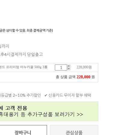
)
금은 상이할 수 있음. 최종 결제금액 기준)
0일까지
 오후4시결제까지 당일출고
질랜드 프리미엄 마누카꿀 500g 3통
228,000
원
228,000
총 상품 금액
원
원등급별 2~10% 추가할인
✔ 신용카드 무이자 할부 혜택
장바구니
관심상품