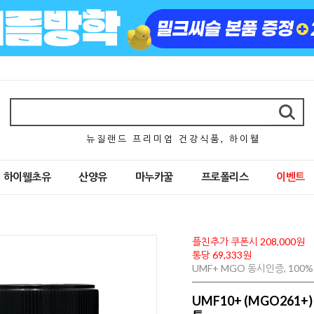
뉴 질 랜 드 프 리 미 엄 건 강 식 품 , 하 이 웰
하이웰초유
산양유
마누카꿀
프로폴리스
이벤트
플친추가 쿠폰시 208,000원
통당 69,333원
UMF+ MGO 동시인증, 10
UMF10+ (MGO261