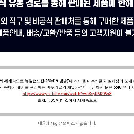
서 세계속으로 뉴질랜드편(250419 방송)'
에
하이웰 마누카꿀 채밀과정이 소개
연 속에서 헬기로 관리하는 마누카꿀의 채밀과정이 궁금하신 분은
5:46
부터 
https://www.youtube.com/watch?v=nXxyR6K05x8
출처: KBS여행 걸어서 세계속으로
대용량 1kg 은 외박스가 없습니다.