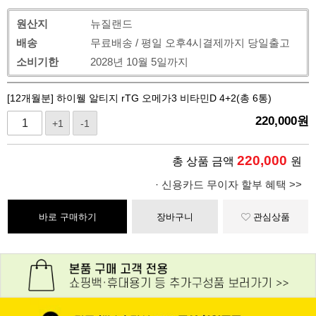
원산지
뉴질랜드
배송
무료배송 / 평일 오후4시결제까지 당일출고
소비기한
2028년 10월 5일까지
[12개월분] 하이웰 알티지 rTG 오메가3 비타민D 4+2(총 6통)
220,000
원
+1
-1
220,000
총 상품 금액
원
· 신용카드 무이자 할부 혜택 >>
바로 구매하기
장바구니
관심상품