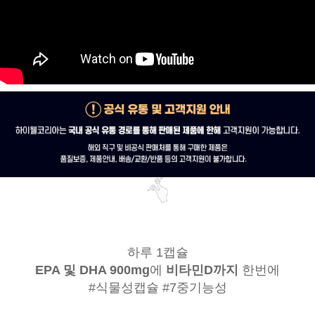
하루 1캡슐
EPA 및 DHA 900mg
에
비타민D까지
한번에
#식물성캡슐 #7중기능성