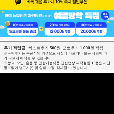
후기 적립금
텍스트후기
500
원, 포토후기
1,000
원 적립
※구매후기는 주관적인 의견으로 사실과 다르거나 보는 사람에 따
라 다르게 해석될 수 있습니다.
※광고, 오인, 혼동 등 건강기능식품 관련법상 부적절한 표현은 사전
통보없이 별표시(*) 및 임의 수정, 삭제될 수 있습니다.