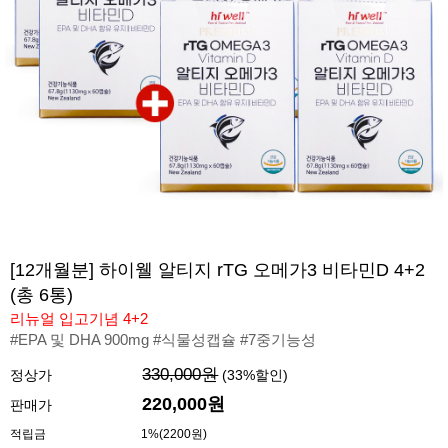
[12개월분] 하이웰 알티지 rTG 오메가3 비타민D 4+2
(총 6통)
리뉴얼 입고기념 4+2
#EPA 및 DHA 900mg #식물성캡슐 #7중기능성
330,000원
정상가
(
33
%할인)
220,000
원
판매가
적립금
1%(2200원)