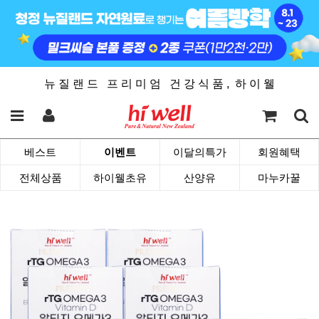
뉴 질 랜 드 프 리 미 엄 건 강 식 품 , 하 이 웰
베스트
이벤트
이달의특가
회원혜택
전체상품
하이웰초유
산양유
마누카꿀