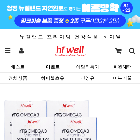
뉴 질 랜 드 프 리 미 엄 건 강 식 품 , 하 이 웰
베스트
이벤트
이달의특가
회원혜택
전체상품
하이웰초유
산양유
마누카꿀