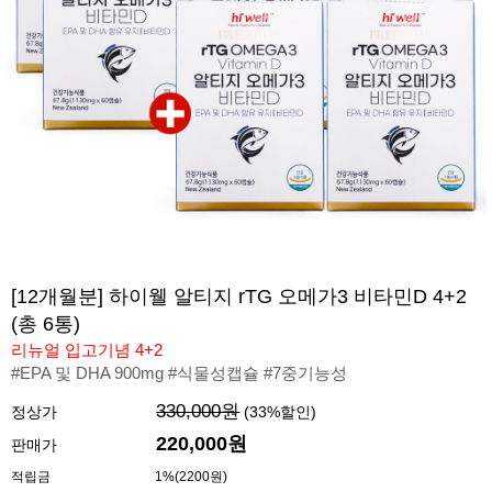
[12개월분] 하이웰 알티지 rTG 오메가3 비타민D 4+2
(총 6통)
리뉴얼 입고기념 4+2
#EPA 및 DHA 900mg #식물성캡슐 #7중기능성
330,000원
정상가
(
33
%할인)
220,000
원
판매가
적립금
1%(2200원)