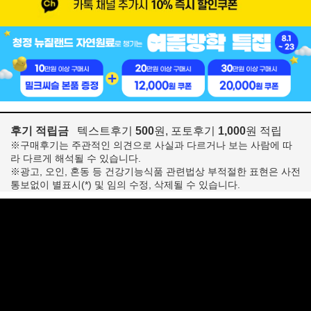
후기 적립금
텍스트후기
500
원, 포토후기
1,000
원 적립
※구매후기는 주관적인 의견으로 사실과 다르거나 보는 사람에 따
라 다르게 해석될 수 있습니다.
※광고, 오인, 혼동 등 건강기능식품 관련법상 부적절한 표현은 사전
통보없이 별표시(*) 및 임의 수정, 삭제될 수 있습니다.