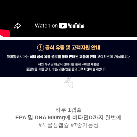
하루 1캡슐
EPA 및 DHA 900mg
에
비타민D까지
한번에
#식물성캡슐 #7중기능성