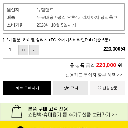
원산지
뉴질랜드
배송
무료배송 / 평일 오후4시결제까지 당일출고
소비기한
2028년 10월 5일까지
[12개월분] 하이웰 알티지 rTG 오메가3 비타민D 4+2(총 6통)
220,000
원
+1
-1
220,000
총 상품 금액
원
· 신용카드 무이자 할부 혜택 >>
바로 구매하기
장바구니
관심상품