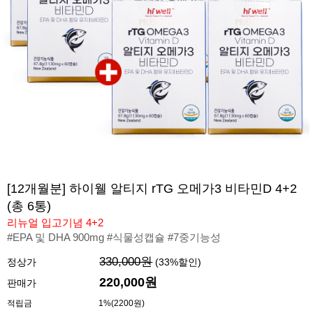
[12개월분] 하이웰 알티지 rTG 오메가3 비타민D 4+2
(총 6통)
리뉴얼 입고기념 4+2
#EPA 및 DHA 900mg #식물성캡슐 #7중기능성
330,000원
정상가
(
33
%할인)
220,000
원
판매가
적립금
1%(2200원)