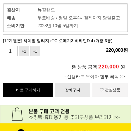
원산지
뉴질랜드
배송
무료배송 / 평일 오후4시결제까지 당일출고
소비기한
2028년 10월 5일까지
[12개월분] 하이웰 알티지 rTG 오메가3 비타민D 4+2(총 6통)
220,000
원
+1
-1
220,000
총 상품 금액
원
· 신용카드 무이자 할부 혜택 >>
바로 구매하기
장바구니
관심상품