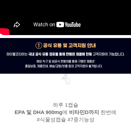
하루 1캡슐
EPA 및 DHA 900mg
에
비타민D까지
한번에
#식물성캡슐 #7중기능성