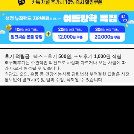
후기 적립금
텍스트후기
500
원, 포토후기
1,000
원 적립
※구매후기는 주관적인 의견으로 사실과 다르거나 보는 사람에 따
라 다르게 해석될 수 있습니다.
※광고, 오인, 혼동 등 건강기능식품 관련법상 부적절한 표현은 사전
통보없이 별표시(*) 및 임의 수정, 삭제될 수 있습니다.