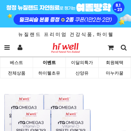
뉴 질 랜 드 프 리 미 엄 건 강 식 품 , 하 이 웰
베스트
이벤트
이달의특가
회원혜택
전체상품
하이웰초유
산양유
마누카꿀