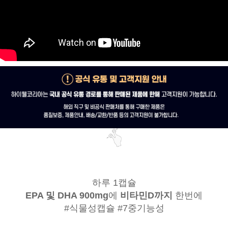
하루 1캡슐
EPA 및 DHA 900mg
에
비타민D까지
한번에
#식물성캡슐 #7중기능성