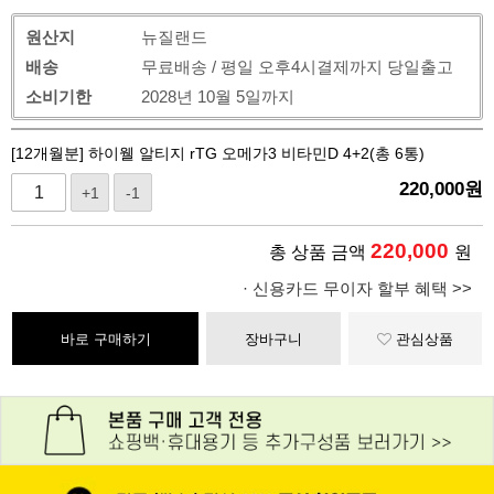
원산지
뉴질랜드
배송
무료배송 / 평일 오후4시결제까지 당일출고
소비기한
2028년 10월 5일까지
[12개월분] 하이웰 알티지 rTG 오메가3 비타민D 4+2(총 6통)
220,000
원
+1
-1
220,000
총 상품 금액
원
· 신용카드 무이자 할부 혜택 >>
바로 구매하기
장바구니
관심상품