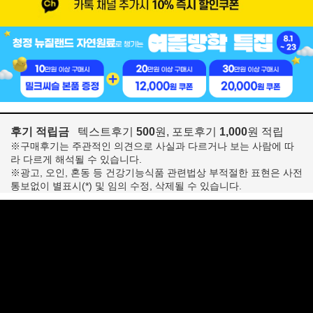
후기 적립금
텍스트후기
500
원, 포토후기
1,000
원 적립
※구매후기는 주관적인 의견으로 사실과 다르거나 보는 사람에 따
라 다르게 해석될 수 있습니다.
※광고, 오인, 혼동 등 건강기능식품 관련법상 부적절한 표현은 사전
통보없이 별표시(*) 및 임의 수정, 삭제될 수 있습니다.