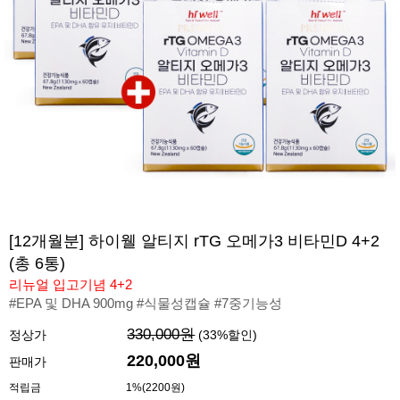
[12개월분] 하이웰 알티지 rTG 오메가3 비타민D 4+2
(총 6통)
리뉴얼 입고기념 4+2
#EPA 및 DHA 900mg #식물성캡슐 #7중기능성
330,000원
정상가
(
33
%할인)
220,000
원
판매가
적립금
1%(2200원)