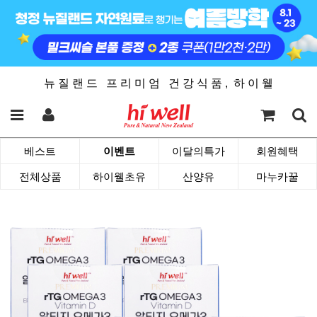
뉴 질 랜 드 프 리 미 엄 건 강 식 품 , 하 이 웰
베스트
이벤트
이달의특가
회원혜택
전체상품
하이웰초유
산양유
마누카꿀