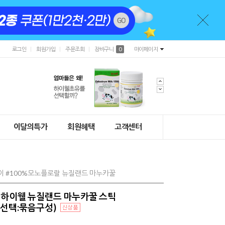
로그인
회원가입
주문조회
장바구니
0
마이페이지
이달의특가
회원혜택
고객센터
용이 #100%모노플로랄 뉴질랜드 마누카꿀
+) 하이웰 뉴질랜드 마누카꿀 스틱
옵션선택:묶음구성)