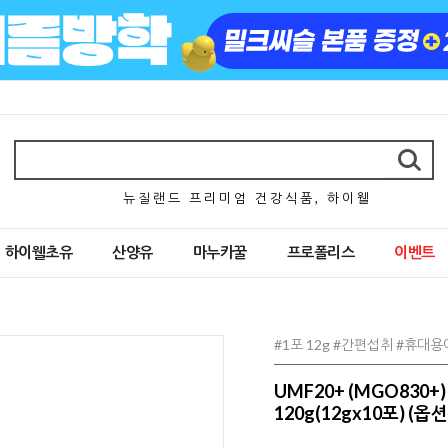
뉴 질 랜 드 프 리 미 엄 건 강 식 품 , 하 이 웰
하이웰초유
산양유
마누카꿀
프로폴리스
이벤트
#1포 12g #간편섭취 #휴대
UMF20+ (MGO830
120g(12gx10포) (