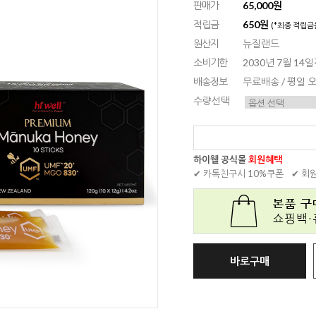
판매가
65,000원
적립금
650원
(*최종 적립금
원산지
뉴질랜드
소비기한
2030년 7월 14
배송정보
무료배송 / 평일
수량선택
하이웰 공식몰
회원혜택
✔ 카톡친구시 10%쿠폰
✔ 회
바로구매