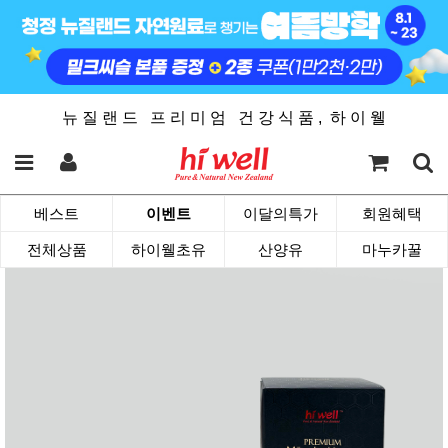
뉴 질 랜 드 프 리 미 엄 건 강 식 품 , 하 이 웰
베스트
이벤트
이달의특가
회원혜택
전체상품
하이웰초유
산양유
마누카꿀