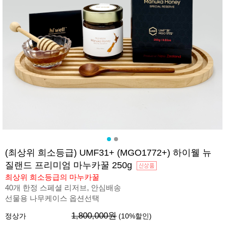
(최상위 희소등급) UMF31+ (MGO1772+) 하이웰 뉴
질랜드 프리미엄 마누카꿀 250g
최상위 희소등급의 마누카꿀
40개 한정 스페셜 리저브, 안심배송
선물용 나무케이스 옵션선택
1,800,000원
정상가
(
10
%할인)