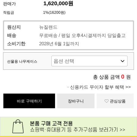
1,620,000원
판매가
적립금
1%(16200원)
원산지
뉴질랜드
배송
무료배송 / 평일 오후4시결제까지 당일출고
소비기한
2028년 6월 1일까지
선물용 나무케이스
0
총 상품 금액
원
· 신용카드 무이자 할부 혜택 >>
바로 구매하기
장바구니
관심상품