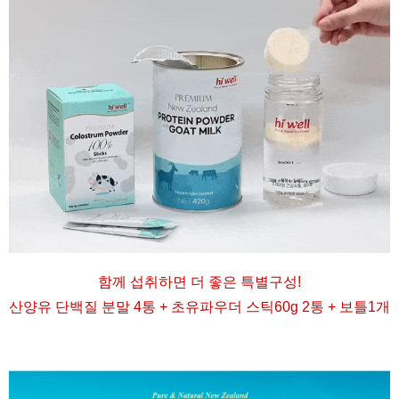
함께 섭취하면 더 좋은 특별구성
!
산양유 단백질 분말 4통 + 초유파우더 스틱60g 2통 + 보틀1개