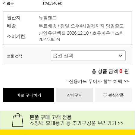
적립금
1%(1340원)
원산지
뉴질랜드
배송
무료배송 / 평일 오후4시결제까지 당일출고
산양유단백질 2026.12.10 / 초유파우더스틱
소비기한
2027.06.24
보틀 선택
0
총 상품 금액
원
· 신용카드 무이자 할부 혜택 >>
바로 구매하기
장바구니
관심상품