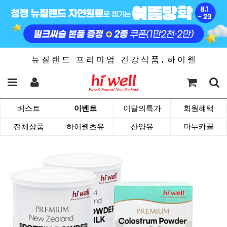
뉴 질 랜 드 프 리 미 엄 건 강 식 품 , 하 이 웰
베스트
이벤트
이달의특가
회원혜택
전체상품
하이웰초유
산양유
마누카꿀