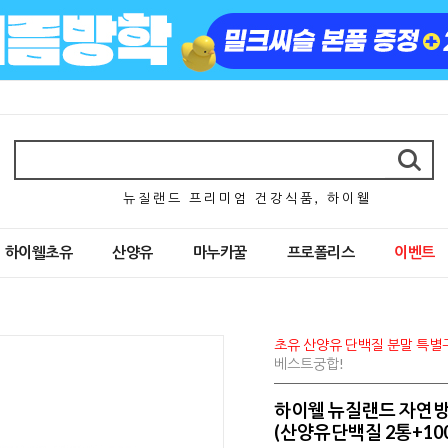
뉴 질 랜 드 프 리 미 엄 건 강 식 품 , 하 이 웰
하이웰초유
산양유
마누카꿀
프로폴리스
이벤트
초유 산양유 단백질 분말 특별
베스트궁합!
하이웰 뉴질랜드 자연방
(산양유단백질 2통+1