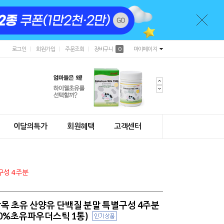
로그인
회원가입
주문조회
장바구니
0
마이페이지
이달의특가
회원혜택
고객센터
구성 4주분
목 초유 산양유 단백질 분말 특별구성 4주분
00%초유파우더스틱 1통)