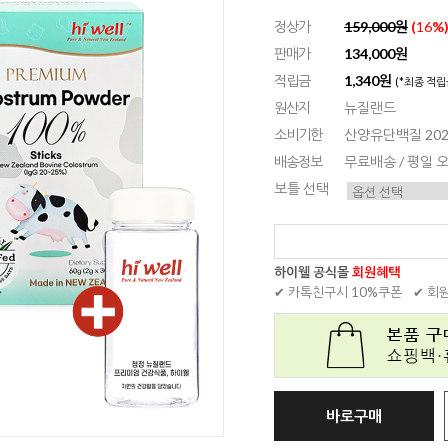
정상가
159,000원
(
16
%
판매가
134,000원
적립금
1,340원
(*최종 적립
원산지
뉴질랜드
소비기한
산양유단백질 2026.
배송정보
무료배송 / 평일
보틀 선택
하이웰 공식몰
회원혜택
✔ 카톡친구시 10%쿠폰
✔ 회
바로구매