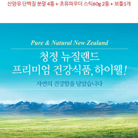
산양유 단백질 분말 4통 + 초유파우더 스틱60g 2통 + 보틀1개