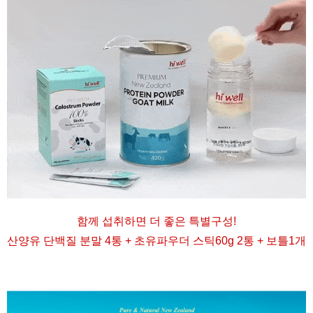
함께 섭취하면 더 좋은 특별구성
!
산양유 단백질 분말 4통 + 초유파우더 스틱60g 2통 + 보틀1개