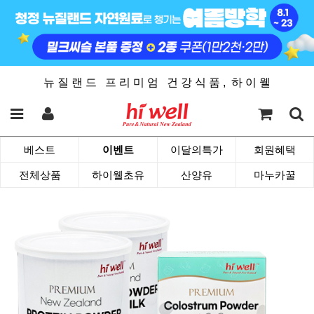
뉴 질 랜 드 프 리 미 엄 건 강 식 품 , 하 이 웰
베스트
이벤트
이달의특가
회원혜택
전체상품
하이웰초유
산양유
마누카꿀