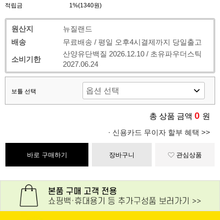
적립금
1%(1340원)
원산지
뉴질랜드
배송
무료배송 / 평일 오후4시결제까지 당일출고
산양유단백질 2026.12.10 / 초유파우더스틱
소비기한
2027.06.24
보틀 선택
0
총 상품 금액
원
· 신용카드 무이자 할부 혜택 >>
바로 구매하기
장바구니
관심상품