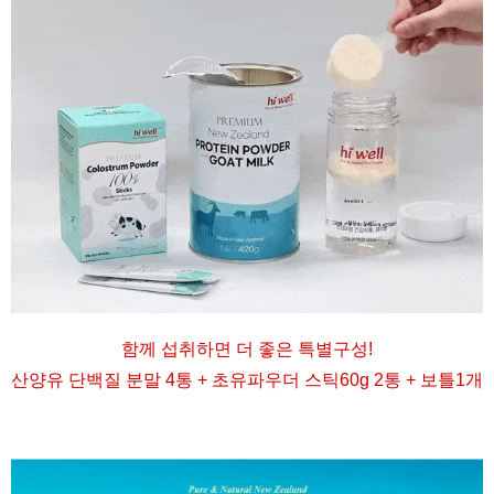
함께 섭취하면 더 좋은 특별구성
!
산양유 단백질 분말 4통 + 초유파우더 스틱60g 2통 + 보틀1개