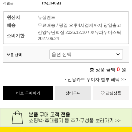
적립금
1%(1340원)
원산지
뉴질랜드
배송
무료배송 / 평일 오후4시결제까지 당일출고
산양유단백질 2026.12.10 / 초유파우더스틱
소비기한
2027.06.24
보틀 선택
0
총 상품 금액
원
· 신용카드 무이자 할부 혜택 >>
바로 구매하기
장바구니
관심상품