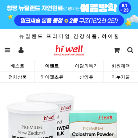
뉴 질 랜 드 프 리 미 엄 건 강 식 품 , 하 이 웰
베스트
이벤트
이달의특가
회원혜택
전체상품
하이웰초유
산양유
마누카꿀