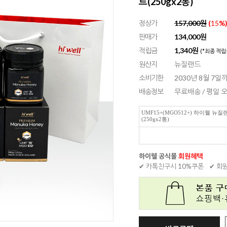
트(250gx2통)
정상가
157,000원
(
15
%
판매가
134,000
원
적립금
1,340원
(*최종 적립
원산지
뉴질랜드
소비기한
2030년 8월 7일
배송정보
무료배송 / 평일
UMF15+(MGO512+) 하이웰 
(250gx2통)
하이웰 공식몰
회원혜택
✔ 카톡친구시 10%쿠폰
✔ 회