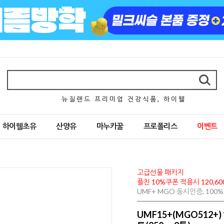
뉴 질 랜 드 프 리 미 엄 건 강 식 품 , 하 이 웰
하이웰초유
산양유
마누카꿀
프로폴리스
이벤트
고급선물 패키지
플친 10%쿠폰 적용시 120,60
UMF+ MGO 동시인증, 10
UMF15+(MGO512