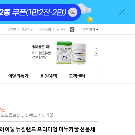
로그인
회원가입
주문조회
장바구니
0
마이페이지
이달의특가
회원혜택
고객센터
0원
0% 모노플로랄 뉴질랜드 마누카꿀
+) 하이웰 뉴질랜드 프리미엄 마누카꿀 선물세