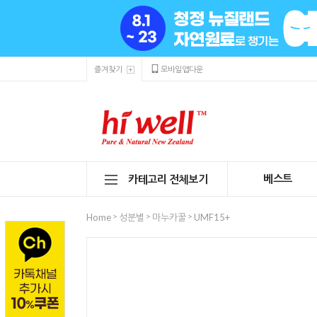
즐겨찾기
모바일앱다운
베스트
카테고리 전체보기
>
>
>
Home
성분별
마누카꿀
UMF15+