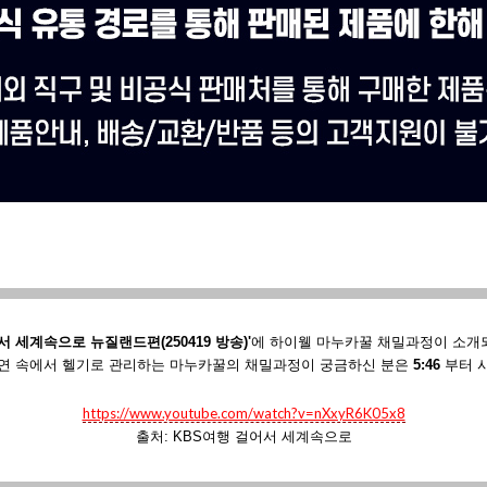
서 세계속으로 뉴질랜드편(250419 방송)'
에
하이웰 마누카꿀 채밀과정이 소개
연 속에서 헬기로 관리하는 마누카꿀의 채밀과정이 궁금하신 분은
5:46
부터 
https://www.youtube.com/watch?v=nXxyR6K05x8
출처: KBS여행 걸어서 세계속으로