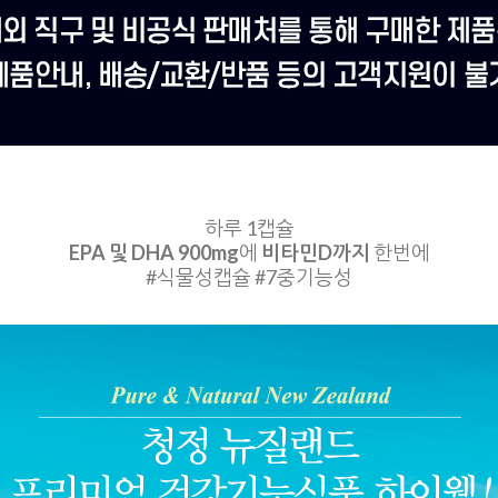
하루 1캡슐
EPA 및 DHA 900mg
에
비타민D까지
한번에
#식물성캡슐 #7중기능성