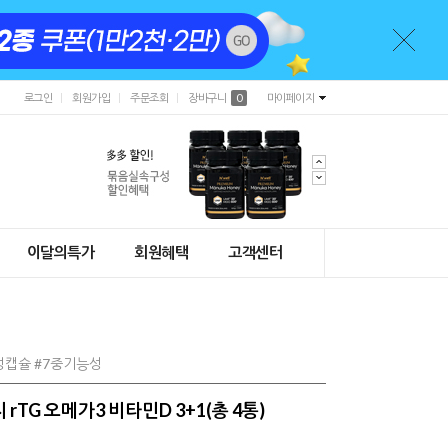
로그인
회원가입
주문조회
장바구니
0
마이페이지
이달의특가
회원혜택
고객센터
식물성캡슐 #7중기능성
rTG 오메가3 비타민D 3+1(총 4통)