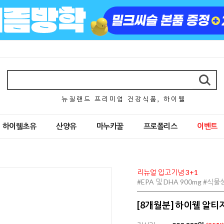
뉴 질 랜 드 프 리 미 엄 건 강 식 품 , 하 이 웰
하이웰초유
산양유
마누카꿀
프로폴리스
이벤트
리뉴얼 입고기념 3+1
#EPA 및 DHA 900mg #
[8개월분] 하이웰 알티지 