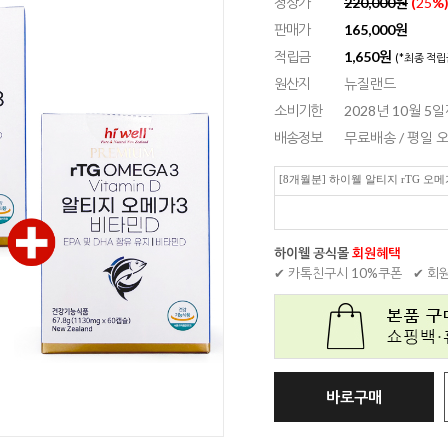
정상가
220,000원
(
25
%
판매가
165,000
원
적립금
1,650원
(*최종 적립
원산지
뉴질랜드
소비기한
2028년 10월 5
배송정보
무료배송 / 평일
[8개월분] 하이웰 알티지 rTG 오메가
하이웰 공식몰
회원혜택
✔ 카톡친구시 10%쿠폰
✔ 회
바로구매