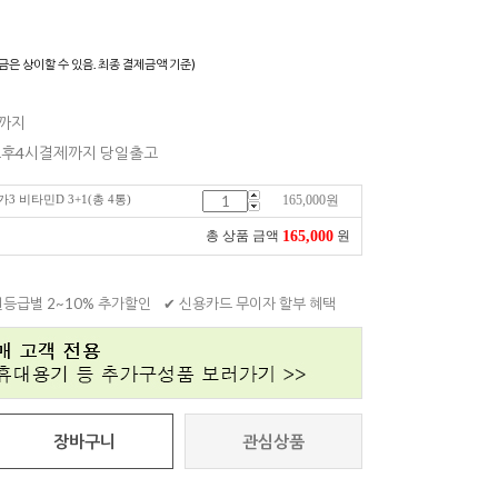
)
금은 상이할 수 있음. 최종 결제금액 기준)
일까지
 오후4시결제까지 당일출고
3 비타민D 3+1(총 4통)
165,000
원
165,000
총 상품 금액
원
원등급별 2~10% 추가할인
✔ 신용카드 무이자 할부 혜택
장바구니
관심상품