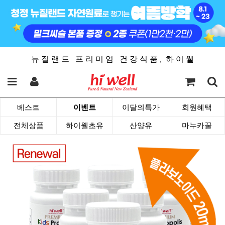
뉴 질 랜 드 프 리 미 엄 건 강 식 품 , 하 이 웰
베스트
이벤트
이달의특가
회원혜택
전체상품
하이웰초유
산양유
마누카꿀