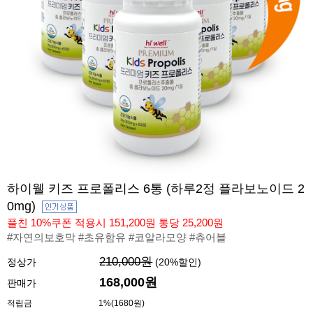
하이웰 키즈 프로폴리스 6통 (하루2정 플라보노이드 2
0mg)
플친 10%쿠폰 적용시 151,200원 통당 25,200원
#자연의보호막 #초유함유 #코알라모양 #츄어블
210,000원
정상가
(
20
%할인)
168,000
원
판매가
적립금
1%(1680원)