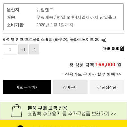
원산지
뉴질랜드
배송
무료배송 / 평일 오후4시결제까지 당일출고
소비기한
2028년 1월 1일까지
하이웰 키즈 프로폴리스 6통 (하루2정 플라보노이드 20mg)
168,000
원
+1
-1
168,000
총 상품 금액
원
· 신용카드 무이자 할부 혜택 >>
바로 구매하기
장바구니
관심상품