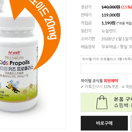
정상가
140,000원
(
15
%
판매가
119,000
원
적립금
1,190원
(*최종 적립
원산지
뉴질랜드
소비기한
2028년 1월 1일
배송정보
무료배송 / 평일
하이웰 키즈 프로폴리스 4통 (하루2
하이웰 공식몰
회원혜택
✔ 카톡친구시 10%쿠폰
✔ 회
바로구매