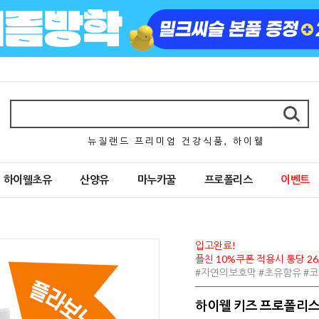
뉴 질 랜 드 프 리 미 엄 건 강 식 품 , 하 이 웰
하이웰초유
산양유
마누카꿀
프로폴리스
이벤트
입고완료!
플친 10%쿠폰 적용시 통당 26
#자연의보호막 #초유함유 #
하이웰 키즈 프로폴리스 