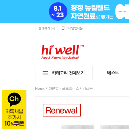
즐겨찾기
모바일앱다운
베스트
카테고리 전체보기
>
>
>
Home
성분별
프로폴리스
키즈용