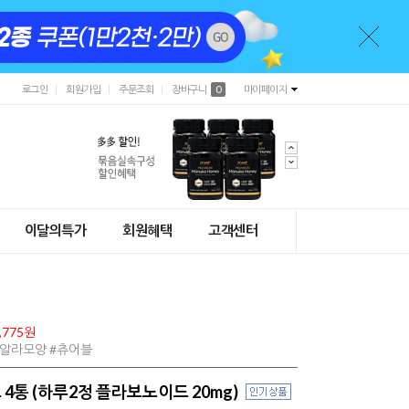
로그인
회원가입
주문조회
장바구니
0
마이페이지
이달의특가
회원혜택
고객센터
,775원
코알라모양 #츄어블
4통 (하루2정 플라보노이드 20mg)