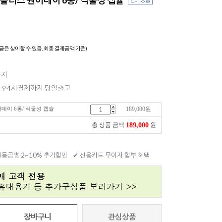
)
금은 상이할 수 있음. 최종 결제금액 기준)
까지
 오후4시결제까지 당일출고
데이 6통/ 식물성 캡슐
189,000
원
189,000
총 상품 금액
원
원등급별 2~10% 추가할인
✔ 신용카드 무이자 할부 혜택
장바구니
관심상품