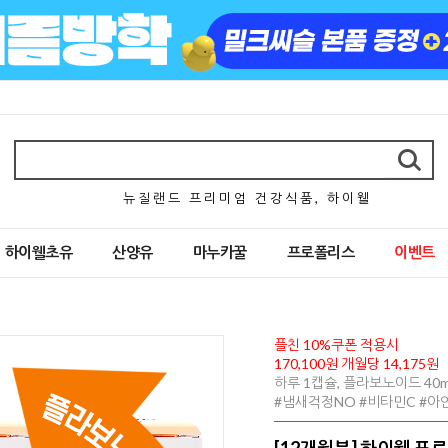
뉴 질 랜 드 프 리 미 엄 건 강 식 품 , 하 이 웰
하이웰초유
산양유
마누카꿀
프로폴리스
이벤트
플친 10%쿠폰 적용시
170,100원 개월당 14,175원
하루 1캡슐, 플라보노이드 40m
#냄새걱정NO #비타민C #아
[12개월분] 하이웰 프