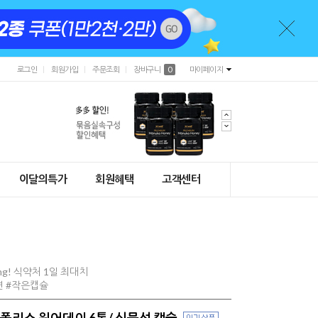
로그인
회원가입
주문조회
장바구니
0
마이페이지
이달의특가
회원혜택
고객센터
g! 식약처 1일 최대치
연 #작은캡슐
로폴리스 원어데이 6통/ 식물성 캡슐