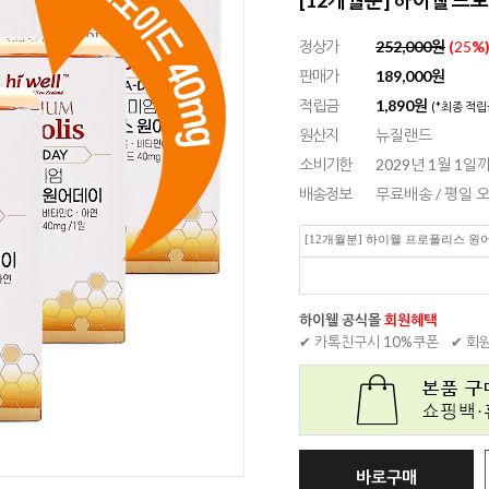
정상가
252,000원
(
25
%
판매가
189,000
원
적립금
1,890원
(*최종 적립
원산지
뉴질랜드
소비기한
2029년 1월 1일
배송정보
무료배송 / 평일
[12개월분] 하이웰 프로폴리스 원어
하이웰 공식몰
회원혜택
✔ 카톡친구시 10%쿠폰
✔ 회
바로구매