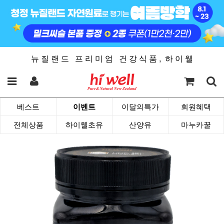
뉴 질 랜 드 프 리 미 엄 건 강 식 품 , 하 이 웰
베스트
이벤트
이달의특가
회원혜택
전체상품
하이웰초유
산양유
마누카꿀