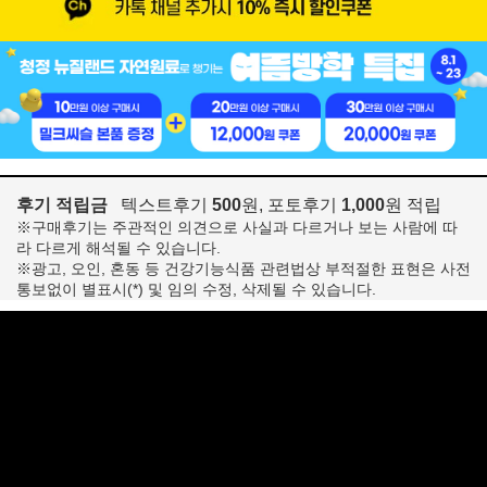
후기 적립금
텍스트후기
500
원, 포토후기
1,000
원 적립
※구매후기는 주관적인 의견으로 사실과 다르거나 보는 사람에 따
라 다르게 해석될 수 있습니다.
※광고, 오인, 혼동 등 건강기능식품 관련법상 부적절한 표현은 사전
통보없이 별표시(*) 및 임의 수정, 삭제될 수 있습니다.