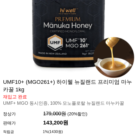
UMF10+ (MGO261+) 하이웰 뉴질랜드 프리미엄 마누
카꿀 1kg
재입고 완료
UMF+ MGO 동시인증, 100% 모노플로랄 뉴질랜드 마누카꿀
179,000원
정상가
(
20
%할인)
143,200
원
판매가
적립금
1%(1430원)