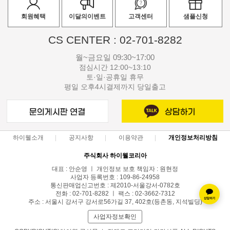
회원혜택
이달의이벤트
고객센터
샘플신청
CS CENTER : 02-701-8282
월~금요일 09:30~17:00
점심시간 12:00~13:10
토·일·공휴일 휴무
평일 오후4시결제까지 당일출고
하이웰소개
공지사항
이용약관
개인정보처리방침
주식회사 하이웰코리아
대표 : 안순영 ㅣ 개인정보 보호 책임자 : 원현정
사업자 등록번호 : 109-86-24958
통신판매업신고번호 : 제2010-서울강서-0782호
전화 : 02-701-8282 ㅣ 팩스 : 02-3662-7312
주소 : 서울시 강서구 강서로56가길 37, 402호(등촌동, 지석빌딩)
사업자정보확인