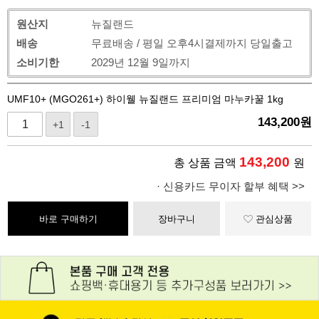
원산지
뉴질랜드
배송
무료배송 / 평일 오후4시결제까지 당일출고
소비기한
2029년 12월 9일까지
UMF10+ (MGO261+) 하이웰 뉴질랜드 프리미엄 마누카꿀 1kg
143,200
원
+1
-1
143,200
총 상품 금액
원
· 신용카드 무이자 할부 혜택 >>
바로 구매하기
장바구니
관심상품