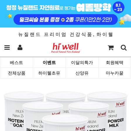
뉴 질 랜 드 프 리 미 엄 건 강 식 품 , 하 이 웰
베스트
이벤트
이달의특가
회원혜택
전체상품
하이웰초유
산양유
마누카꿀