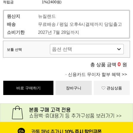
적립금
1%(2400원)
원산지
뉴질랜드
배송
무료배송 / 평일 오후4시결제까지 당일출고
소비기한
2027년 7월 28일까지
보틀 선택
0
총 상품 금액
원
· 신용카드 무이자 할부 혜택 >>
바로 구매하기
장바구니
관심상품