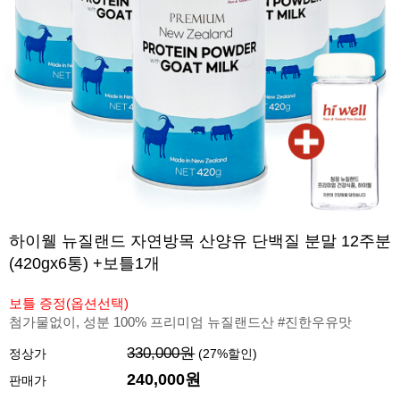
하이웰 뉴질랜드 자연방목 산양유 단백질 분말 12주분
(420gx6통) +보틀1개
보틀 증정(옵션선택)
첨가물없이, 성분 100% 프리미엄 뉴질랜드산 #진한우유맛
330,000원
정상가
(
27
%할인)
240,000원
판매가