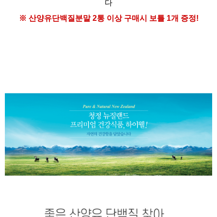
다
※ 산양유단백질분말
2통 이상 구매시
보틀 1개 증정!