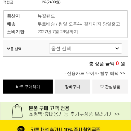
적립금
1%(2400원)
원산지
뉴질랜드
배송
무료배송 / 평일 오후4시결제까지 당일출고
소비기한
2027년 7월 28일까지
보틀 선택
0
총 상품 금액
원
· 신용카드 무이자 할부 혜택 >>
바로 구매하기
장바구니
관심상품