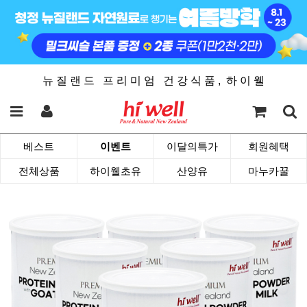
뉴 질 랜 드 프 리 미 엄 건 강 식 품 , 하 이 웰
베스트
이벤트
이달의특가
회원혜택
전체상품
하이웰초유
산양유
마누카꿀