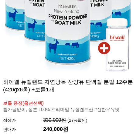
하이웰 뉴질랜드 자연방목 산양유 단백질 분말 12주분
(420gx6통) +보틀1개
보틀 증정(옵션선택)
첨가물없이, 성분 100% 프리미엄 뉴질랜드산 #진한우유맛
330,000원
정상가
(
27
%할인)
240,000원
판매가