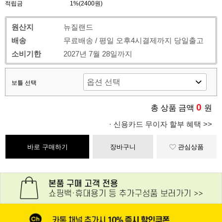
적립금
1%(2400원)
원산지
뉴질랜드
배송
무료배송 / 평일 오후4시결제까지 당일출고
소비기한
2027년 7월 28일까지
보틀 선택
0
총 상품 금액
원
· 신용카드 무이자 할부 혜택 >>
바로 구매하기
장바구니
관심상품