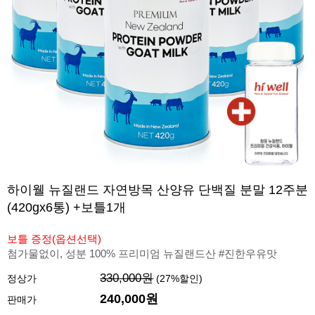
하이웰 뉴질랜드 자연방목 산양유 단백질 분말 12주분
(420gx6통) +보틀1개
보틀 증정(옵션선택)
첨가물없이, 성분 100% 프리미엄 뉴질랜드산 #진한우유맛
330,000원
정상가
(
27
%할인)
240,000원
판매가