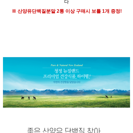
다
※ 산양유단백질분말
2통 이상 구매시
보틀 1개 증정!