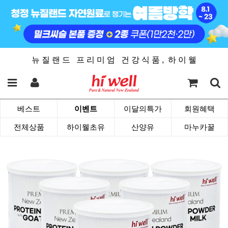
뉴 질 랜 드 프 리 미 엄 건 강 식 품 , 하 이 웰
베스트
이벤트
이달의특가
회원혜택
전체상품
하이웰초유
산양유
마누카꿀