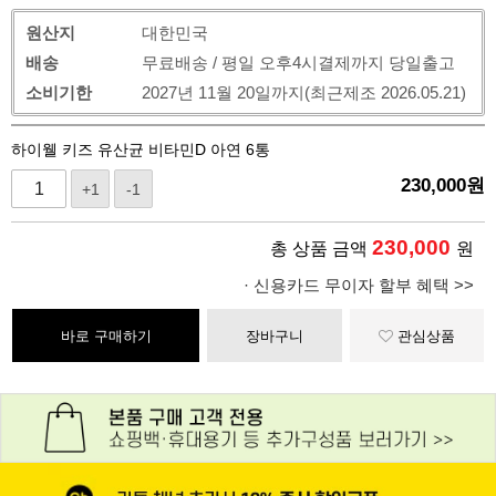
원산지
대한민국
배송
무료배송 / 평일 오후4시결제까지 당일출고
소비기한
2027년 11월 20일까지(최근제조 2026.05.21)
하이웰 키즈 유산균 비타민D 아연 6통
230,000
원
+1
-1
230,000
총 상품 금액
원
· 신용카드 무이자 할부 혜택 >>
바로 구매하기
장바구니
관심상품