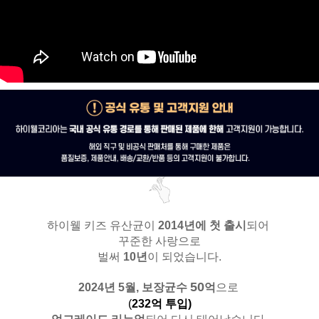
하이웰 키즈 유산균이
2014년에 첫 출시
되어
꾸준한 사랑으로
벌써
10년
이 되었습니다.
50
2024년 5월,
보장균수
억
으로
(
232억 투입)