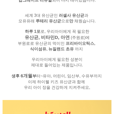
업그레이드 리뉴얼
되어 다시 태어났습니다.
세계 3대 유산균인
러셀사 유산균
과
모유유래
루테리 유산균
으로
만
채웠습니다.
하루 1포
로, 우리아이에게 꼭 필요한
유산균, 비타민D, 아연
(주원료)
에
부원료로 유산균의 먹이인
프리바이오틱스,
식이섬유,
뉴질랜드 초유
까지
우리아이에게 필요한 성분이
제대로 들어있는 제품입니다.
6
개월
생후
부
터~유아, 어린이, 임산부, 수유부까지
이제 하이웰 키즈 유산균과 함께
우리 아이 장을 건강하게 지켜주세요,