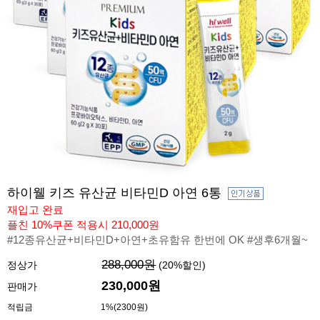
하이웰 키즈 유산균 비타민D 아연 6통
재입고 완료
플친 10%쿠폰 적용시 210,000원
#12종유산균+비타민D+아연+초유함유 한번에 OK #생후6개월~
288,000원
정상가
(
20
%할인)
230,000
원
판매가
적립금
1%(2300원)