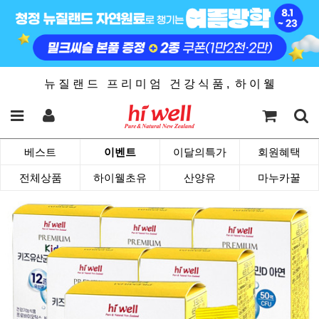
뉴 질 랜 드 프 리 미 엄 건 강 식 품 , 하 이 웰
베스트
이벤트
이달의특가
회원혜택
전체상품
하이웰초유
산양유
마누카꿀