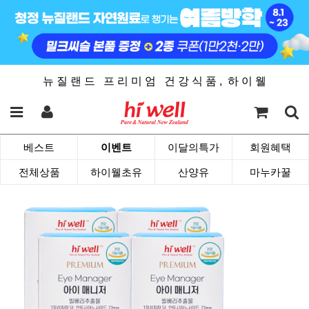
뉴 질 랜 드 프 리 미 엄 건 강 식 품 , 하 이 웰
베스트
이벤트
이달의특가
회원혜택
전체상품
하이웰초유
산양유
마누카꿀