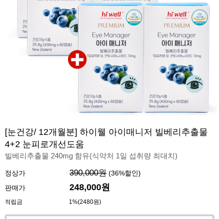
[눈건강/ 12개월분] 하이웰 아이매니저 빌베리추출물
4+2 눈피로개선도움
빌베리추출물 240mg 함유(식약처 1일 섭취량 최대치)
390,000원
정상가
(
36
%할인)
248,000
원
판매가
적립금
1%(2480원)