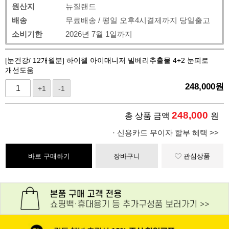
원산지
뉴질랜드
배송
무료배송 / 평일 오후4시결제까지 당일출고
소비기한
2026년 7월 1일까지
[눈건강/ 12개월분] 하이웰 아이매니저 빌베리추출물 4+2 눈피로
개선도움
248,000
원
+1
-1
248,000
총 상품 금액
원
· 신용카드 무이자 할부 혜택 >>
바로 구매하기
장바구니
관심상품