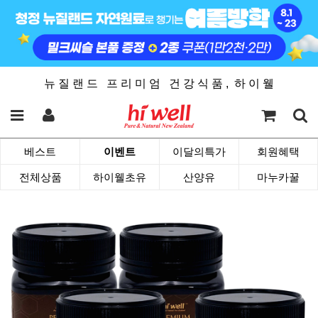
뉴 질 랜 드 프 리 미 엄 건 강 식 품 , 하 이 웰
베스트
이벤트
이달의특가
회원혜택
전체상품
하이웰초유
산양유
마누카꿀