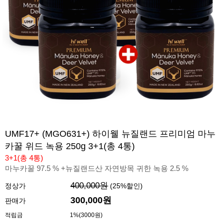
UMF17+ (MGO631+) 하이웰 뉴질랜드 프리미엄 마누
카꿀 위드 녹용 250g 3+1(총 4통)
3+1(총 4통)
마누카꿀 97.5 % +뉴질랜드산 자연방목 귀한 녹용 2.5 %
400,000원
정상가
(
25
%할인)
300,000원
판매가
적립금
1%(3000원)