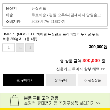
원산지
뉴질랜드
배송
무료배송 / 평일 오후4시결제까지 당일출고
소비기한
2028년 7월 21일까지
UMF17+ (MGO631+) 하이웰 뉴질랜드 프리미엄 마누카꿀 위드
녹용 250g 3+1(총 4통)
300,000
원
+1
-1
300,000
총 상품 금액
원
· 신용카드 무이자 할부 혜택 >>
바로 구매하기
장바구니
관심상품