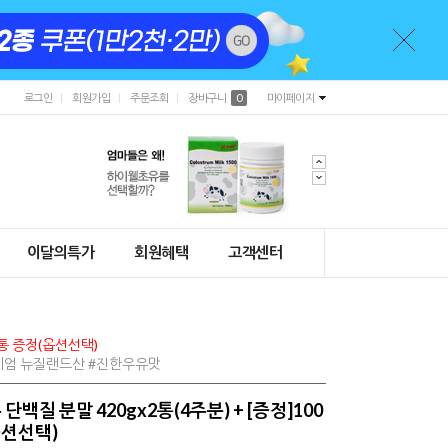
로그인
회원가입
주문조회
장바구니
0
마이페이지
이달의특가
회원혜택
고객센터
1통 증정(옵션선택)
리미엄 뉴질랜드산 #진한우유맛
백질 분말 420gx2통(4주분) + [증정]100
옵션선택)