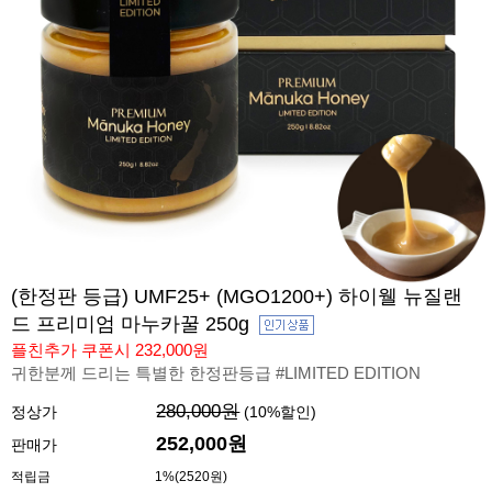
(한정판 등급) UMF25+ (MGO1200+) 하이웰 뉴질랜
드 프리미엄 마누카꿀 250g
플친추가 쿠폰시 232,000원
귀한분께 드리는 특별한 한정판등급 #LIMITED EDITION
280,000원
정상가
(
10
%할인)
252,000원
판매가
적립금
1%(2520원)