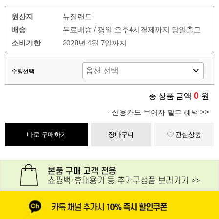
원산지
뉴질랜드
배송
무료배송 / 평일 오후4시결제까지 당일출고
소비기한
2028년 4월 7일까지
수량선택
0
총 상품 금액
원
· 신용카드 무이자 할부 혜택 >>
바로 구매하기
장바구니
관심상품