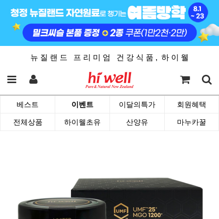
뉴 질 랜 드 프 리 미 엄 건 강 식 품 , 하 이 웰
베스트
이벤트
이달의특가
회원혜택
전체상품
하이웰초유
산양유
마누카꿀