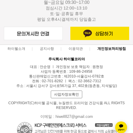
월~금요일 09:30~17:00
점심시간 12:00~13:10
토·일·공휴일 휴무
평일 오후4시결제까지 당일출고
하이웰소개
공지사항
이용약관
개인정보처리방침
주식회사 하이웰코리아
대표 : 안순영 ㅣ 개인정보 보호 책임자 : 원현정
사업자 등록번호 : 109-86-24958
통신판매업신고번호 : 제2010-서울강서-0782호
전화 : 02-701-8282 ㅣ 팩스 : 02-3662-7312
주소 : 서울시 강서구 강서로56가길 37, 402호(등촌동, 지석빌딩)
사업자정보확인
COPYRIGHT(C)하이웰 공식몰, 뉴질랜드 프리미엄 건강식품 ALL RIGHTS
RESERVED.
이메일 : hiwell827@gmail.com