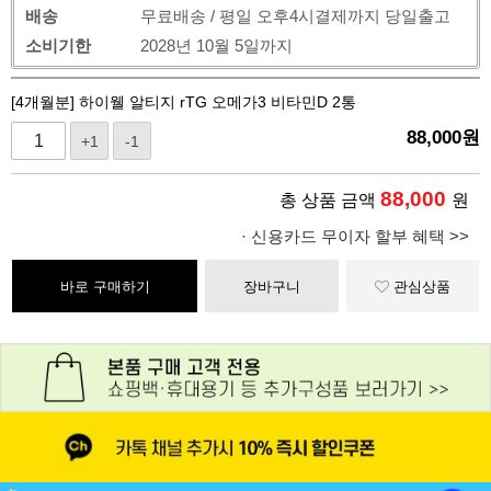
배송
무료배송 / 평일 오후4시결제까지 당일출고
소비기한
2028년 10월 5일까지
[4개월분] 하이웰 알티지 rTG 오메가3 비타민D 2통
88,000
원
+1
-1
88,000
총 상품 금액
원
· 신용카드 무이자 할부 혜택 >>
바로 구매하기
장바구니
관심상품