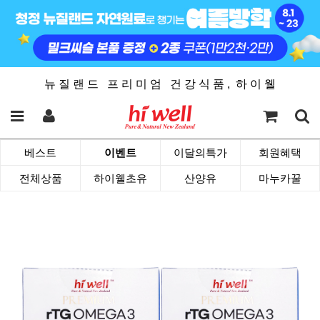
뉴 질 랜 드 프 리 미 엄 건 강 식 품 , 하 이 웰
베스트
이벤트
이달의특가
회원혜택
전체상품
하이웰초유
산양유
마누카꿀