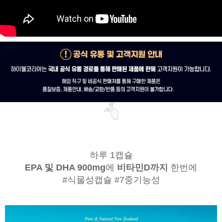
하루 1캡슐
EPA 및 DHA 900mg
에
비타민D까지
한번에
#식물성캡슐 #7중기능성