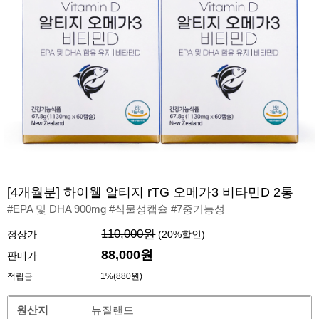
[4개월분] 하이웰 알티지 rTG 오메가3 비타민D 2통
#EPA 및 DHA 900mg #식물성캡슐 #7중기능성
110,000원
정상가
(
20
%할인)
88,000원
판매가
적립금
1%(880원)
원산지
뉴질랜드