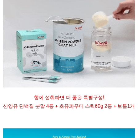
함께 섭취하면 더 좋은 특별구성
!
산양유 단백질 분말 4통 + 초유파우더 스틱60g 2통 + 보틀1개