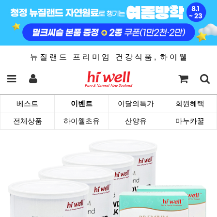
뉴 질 랜 드 프 리 미 엄 건 강 식 품 , 하 이 웰
베스트
이벤트
이달의특가
회원혜택
전체상품
하이웰초유
산양유
마누카꿀