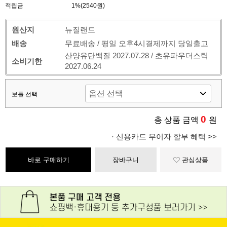
적립금
1%(2540원)
원산지
뉴질랜드
배송
무료배송 / 평일 오후4시결제까지 당일출고
산양유단백질 2027.07.28 / 초유파우더스틱
소비기한
2027.06.24
보틀 선택
0
총 상품 금액
원
· 신용카드 무이자 할부 혜택 >>
바로 구매하기
장바구니
관심상품