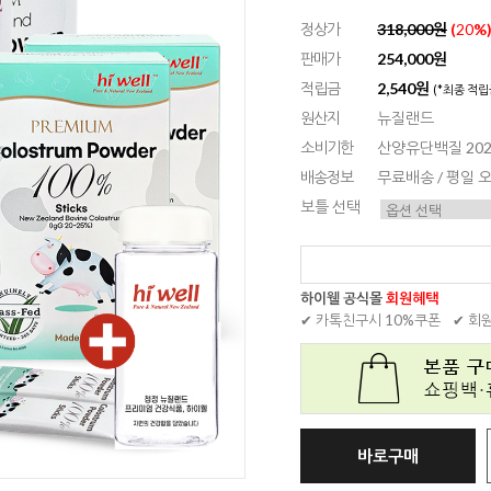
정상가
318,000원
(
20
%
판매가
254,000원
적립금
2,540원
(*최종 적립
원산지
뉴질랜드
소비기한
산양유단백질 2027.
배송정보
무료배송 / 평일
보틀 선택
하이웰 공식몰
회원혜택
✔ 카톡친구시 10%쿠폰
✔ 회
바로구매