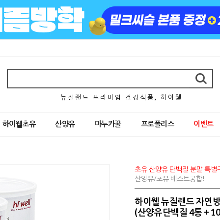
뉴 질 랜 드 프 리 미 엄 건 강 식 품 , 하 이 웰
하이웰초유
산양유
마누카꿀
프로폴리스
이벤트
초유 산양유 단백질 분말 특별
산양유/초유 베스트궁합!
하이웰 뉴질랜드 자연방
(산양유단백질 4통 + 