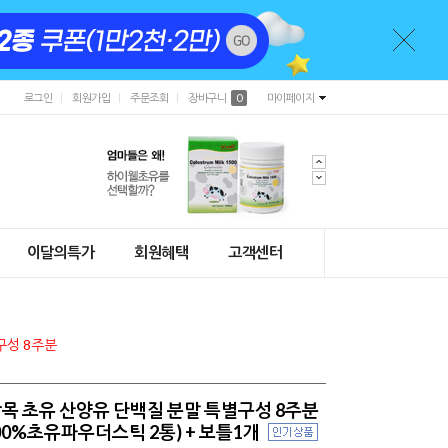
로그인
회원가입
주문조회
장바구니
0
마이페이지
이달의특가
회원혜택
고객센터
구성 8주분
목 초유 산양유 단백질 분말 특별구성 8주분
100%초유파우더스틱 2통) + 보틀1개