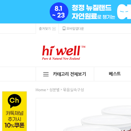
즐겨찾기
모바일앱다운
베스트
카테고리 전체보기
>
>
Home
성분별
묶음실속구성