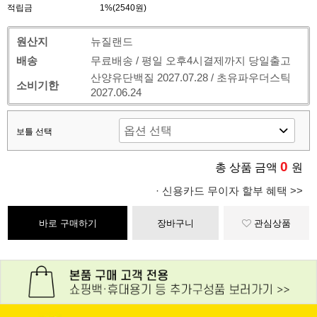
적립금
1%(2540원)
원산지
뉴질랜드
배송
무료배송 / 평일 오후4시결제까지 당일출고
산양유단백질 2027.07.28 / 초유파우더스틱
소비기한
2027.06.24
보틀 선택
0
총 상품 금액
원
· 신용카드 무이자 할부 혜택 >>
바로 구매하기
장바구니
관심상품