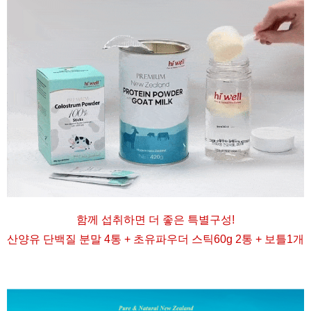
함께 섭취하면 더 좋은 특별구성
!
산양유 단백질 분말 4통 + 초유파우더 스틱60g 2통 + 보틀1개