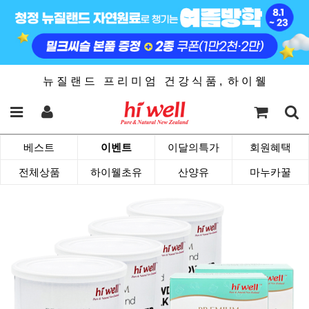
뉴 질 랜 드 프 리 미 엄 건 강 식 품 , 하 이 웰
베스트
이벤트
이달의특가
회원혜택
전체상품
하이웰초유
산양유
마누카꿀