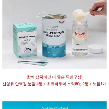
함께 섭취하면 더 좋은 특별구성
!
산양유 단백질 분말 4통 + 초유파우더 스틱60g 2통 + 보틀1개