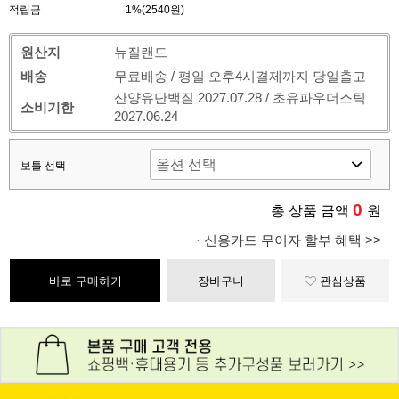
적립금
1%(2540원)
원산지
뉴질랜드
배송
무료배송 / 평일 오후4시결제까지 당일출고
산양유단백질 2027.07.28 / 초유파우더스틱
소비기한
2027.06.24
보틀 선택
0
총 상품 금액
원
· 신용카드 무이자 할부 혜택 >>
바로 구매하기
장바구니
관심상품