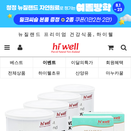
뉴 질 랜 드 프 리 미 엄 건 강 식 품 , 하 이 웰
베스트
이벤트
이달의특가
회원혜택
전체상품
하이웰초유
산양유
마누카꿀