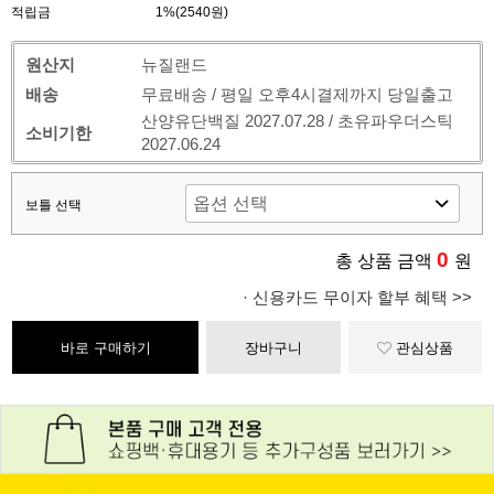
적립금
1%(2540원)
원산지
뉴질랜드
배송
무료배송 / 평일 오후4시결제까지 당일출고
산양유단백질 2027.07.28 / 초유파우더스틱
소비기한
2027.06.24
보틀 선택
0
총 상품 금액
원
· 신용카드 무이자 할부 혜택 >>
바로 구매하기
장바구니
관심상품