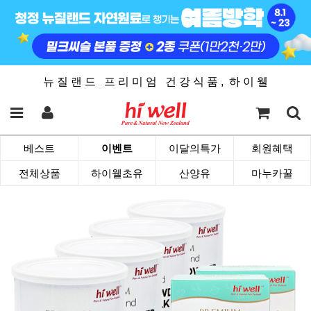
뉴 질 랜 드 프 리 미 엄 건 강 식 품 , 하 이 웰
베스트
이벤트
이달의특가
회원혜택
전체상품
하이웰초유
산양유
마누카꿀