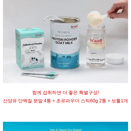
함께 섭취하면 더 좋은 특별구성
!
산양유 단백질 분말 4통 + 초유파우더 스틱60g 2통 + 보틀1개