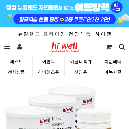
뉴 질 랜 드 프 리 미 엄 건 강 식 품 , 하 이 웰
베스트
이벤트
이달의특가
회원혜택
전체상품
하이웰초유
산양유
마누카꿀