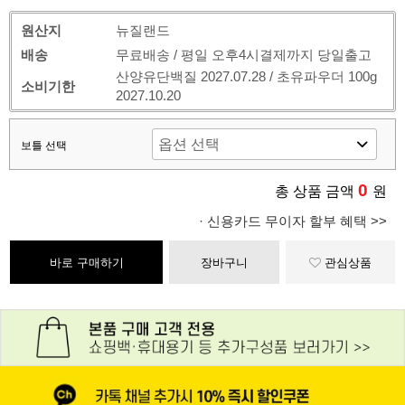
원산지
뉴질랜드
배송
무료배송 / 평일 오후4시결제까지 당일출고
산양유단백질 2027.07.28 / 초유파우더 100g
소비기한
2027.10.20
보틀 선택
0
총 상품 금액
원
· 신용카드 무이자 할부 혜택 >>
바로 구매하기
장바구니
관심상품