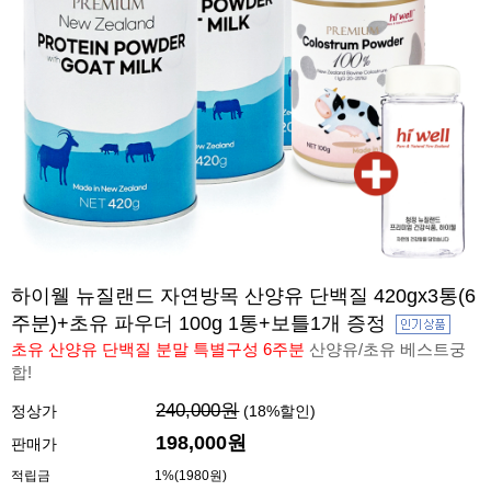
하이웰 뉴질랜드 자연방목 산양유 단백질 420gx3통(6
주분)+초유 파우더 100g 1통+보틀1개 증정
초유 산양유 단백질 분말 특별구성 6주분
산양유/초유 베스트궁
합!
240,000원
정상가
(
18
%할인)
198,000원
판매가
적립금
1%(1980원)