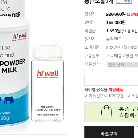
통)+보틀1개
정상가
220,000원
(
25
%
판매가
165,000원
적립금
1,650원
(*최종 적립
원산지
뉴질랜드
소비기한
2027년 7월 28
배송정보
무료배송 / 평일
보틀선택
하이웰 공식몰
회원혜택
✔ 카톡친구시 10%쿠폰
✔ 회
바로구매