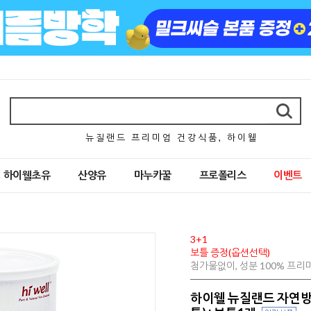
뉴 질 랜 드 프 리 미 엄 건 강 식 품 , 하 이 웰
하이웰초유
산양유
마누카꿀
프로폴리스
이벤트
3+1
보틀 증정(옵션선택)
첨가물없이, 성분 100% 프
하이웰 뉴질랜드 자연방목 