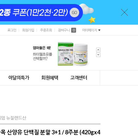
로그인
회원가입
주문조회
장바구니
0
마이페이지
이달의특가
회원혜택
고객센터
리미엄 뉴질랜드산
산양유 단백질 분말 3+1 / 8주분 (420gx4