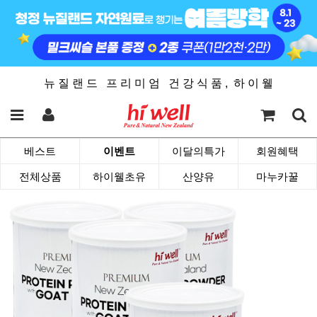
뉴 질 랜 드 프 리 미 엄 건 강 식 품 , 하 이 웰
베스트
이벤트
이달의특가
회원혜택
전체상품
하이웰초유
산양유
마누카꿀