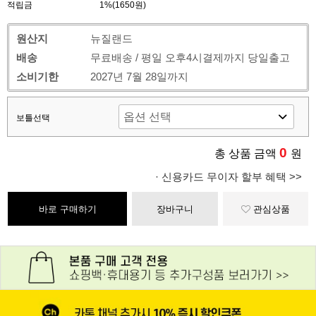
적립금
1%(1650원)
원산지
뉴질랜드
배송
무료배송 / 평일 오후4시결제까지 당일출고
소비기한
2027년 7월 28일까지
보틀선택
0
총 상품 금액
원
· 신용카드 무이자 할부 혜택 >>
바로 구매하기
장바구니
관심상품