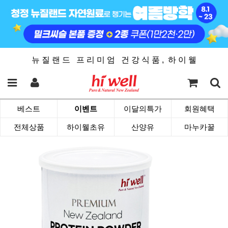
뉴 질 랜 드 프 리 미 엄 건 강 식 품 , 하 이 웰
베스트
이벤트
이달의특가
회원혜택
전체상품
하이웰초유
산양유
마누카꿀