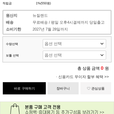
적립금
1%(550원)
원산지
뉴질랜드
배송
무료배송 / 평일 오후4시결제까지 당일출고
소비기한
2027년 7월 28일까지
수량선택
보틀 선택
0
총 상품 금액
원
· 신용카드 무이자 할부 혜택 >>
바로 구매하기
장바구니
관심상품