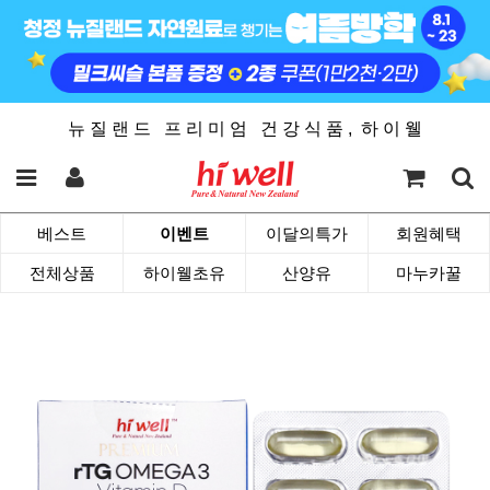
뉴 질 랜 드 프 리 미 엄 건 강 식 품 , 하 이 웰
베스트
이벤트
이달의특가
회원혜택
전체상품
하이웰초유
산양유
마누카꿀