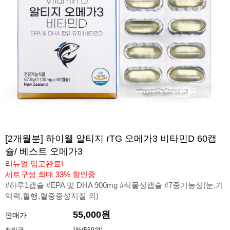
[2개월분] 하이웰 알티지 rTG 오메가3 비타민D 60캡
슐/ 베스트 오메가3
리뉴얼 입고완료!
세트구성 최대 33% 할인중
#하루1캡슐 #EPA 및 DHA 900mg #식물성캡슐 #7중기능성(눈,기
억력,혈행,혈중중성지질 외)
55,000원
판매가