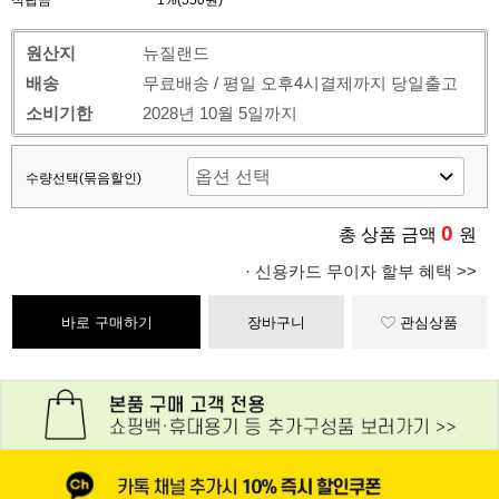
적립금
1%(550원)
원산지
뉴질랜드
배송
무료배송 / 평일 오후4시결제까지 당일출고
소비기한
2028년 10월 5일까지
수량선택(묶음할인)
0
총 상품 금액
원
· 신용카드 무이자 할부 혜택 >>
바로 구매하기
장바구니
관심상품