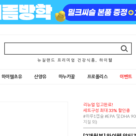
뉴 질 랜 드 프 리 미 엄 건 강 식 품 , 하 이 웰
하이웰초유
산양유
마누카꿀
프로폴리스
이벤트
리뉴얼 입고완료!
세트구성 최대 33% 할인중
#하루1캡슐 #EPA 및 DHA 
지질 외)
[2개월분] 하이웰 알티지