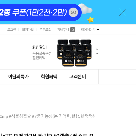
로그인
회원가입
주문조회
장바구니
0
마이페이지
이달의특가
회원혜택
고객센터
900mg #식물성캡슐 #7중기능성(눈,기억력,혈행,혈중중성
 rTG 오메가3 비타민D 60캡슐/ 베스트 오