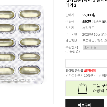
메가3
판매가
55,000원
적립금
550원
(*최종 적립금
원산지
뉴질랜드
소비기한
2028년 10월 5
배송정보
무료배송 / 평일
수량선택
(묶음할인)
하이웰 공식몰
회원혜택
✔ 카톡친구시 10%쿠폰
✔ 회
바로구매