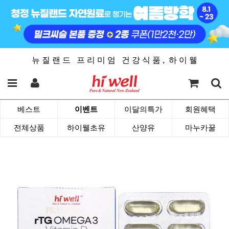
뉴 질 랜 드 프 리 미 엄 건 강 식 품 , 하 이 웰
베스트
이벤트
이달의특가
회원혜택
전체상품
하이웰초유
산양유
마누카꿀