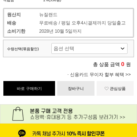
적립금
1%(550원)
원산지
뉴질랜드
배송
무료배송 / 평일 오후4시결제까지 당일출고
소비기한
2028년 10월 5일까지
수량선택(묶음할인)
0
총 상품 금액
원
· 신용카드 무이자 할부 혜택 >>
바로 구매하기
장바구니
관심상품