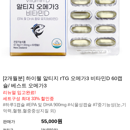
[2개월분] 하이웰 알티지 rTG 오메가3 비타민D 60캡
슐/ 베스트 오메가3
리뉴얼 입고완료!
세트구성 최대 33% 할인중
#하루1캡슐 #EPA 및 DHA 900mg #식물성캡슐 #7중기능성(눈,기
억력,혈행,혈중중성지질 외)
55,000원
판매가