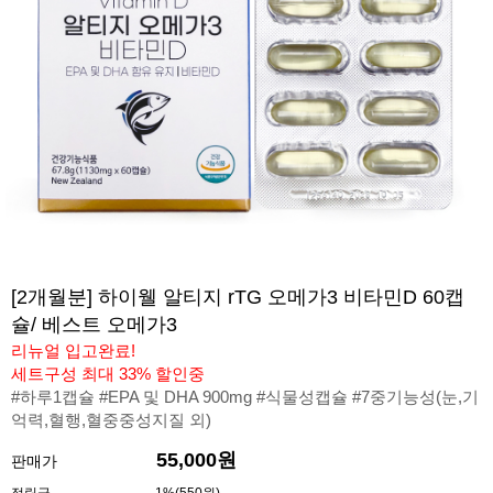
[2개월분] 하이웰 알티지 rTG 오메가3 비타민D 60캡
슐/ 베스트 오메가3
리뉴얼 입고완료!
세트구성 최대 33% 할인중
#하루1캡슐 #EPA 및 DHA 900mg #식물성캡슐 #7중기능성(눈,기
억력,혈행,혈중중성지질 외)
55,000원
판매가