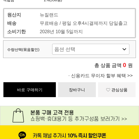
적립금
1%(550원)
원산지
뉴질랜드
배송
무료배송 / 평일 오후4시결제까지 당일출고
소비기한
2028년 10월 5일까지
수량선택(묶음할인)
0
총 상품 금액
원
· 신용카드 무이자 할부 혜택 >>
바로 구매하기
장바구니
관심상품