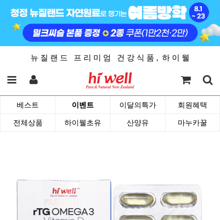
뉴 질 랜 드 프 리 미 엄 건 강 식 품 , 하 이 웰
베스트
이벤트
이달의특가
회원혜택
전체상품
하이웰초유
산양유
마누카꿀